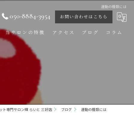
運動の種類には
050-8884-3954
お問い合わせはこちら
当サロンの特徴
アクセス
ブログ
コラム
痩身
ダイエット
ボディ
フェイシャル
ト専門サロン輝 らいと 三好店
ブライダル
ブログ
運動の種類には