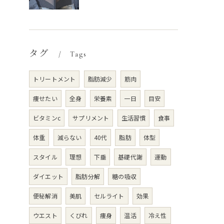
タグ
Tags
トリートメント
脂肪減少
筋肉
痩せたい
全身
栄養素
一日
目安
ビタミンc
サプリメント
生活習慣
食事
体重
減らない
40代
脂肪
体型
スタイル
理想
下垂
基礎代謝
運動
ダイエット
脂肪分解
糖の吸収
便秘解消
美肌
セルライト
効果
ウエスト
くびれ
痩身
温活
冷え性