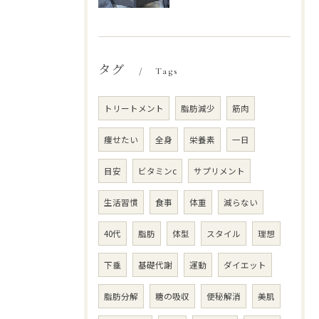
タグ
Tags
トリートメント
脂肪減少
筋肉
痩せたい
全身
栄養素
一日
目安
ビタミンc
サプリメント
生活習慣
食事
体重
減らない
40代
脂肪
体型
スタイル
理想
下垂
基礎代謝
運動
ダイエット
脂肪分解
糖の吸収
便秘解消
美肌