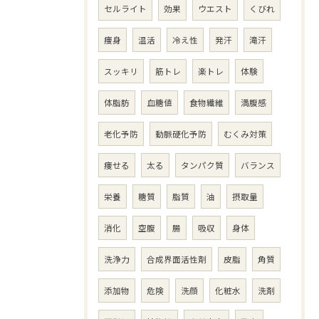
セルライト
効果
ウエスト
くびれ
痩身
温活
冷え性
発汗
滝汗
スッキリ
筋トレ
楽トレ
体験
体脂肪
血糖値
食物繊維
満腹感
老化予防
動脈硬化予防
むくみ対策
痩せる
太る
タンパク質
バランス
栄養
糖質
脂質
油
摂取量
消化
空腹
腸
吸収
身体
洗浄力
合成界面活性剤
皮脂
角質
添加物
危険
洗顔
化粧水
洗剤