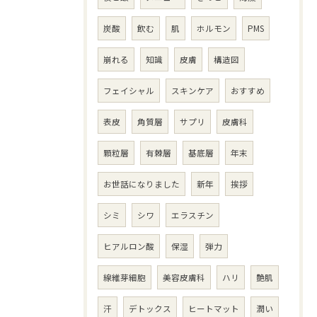
炭酸
飲む
肌
ホルモン
PMS
崩れる
知識
皮膚
構造図
フェイシャル
スキンケア
おすすめ
表皮
角質層
サプリ
皮膚科
顆粒層
有棘層
基底層
年末
お世話になりました
新年
挨拶
シミ
シワ
エラスチン
ヒアルロン酸
保湿
弾力
線維芽細胞
美容皮膚科
ハリ
艶肌
汗
デトックス
ヒートマット
潤い