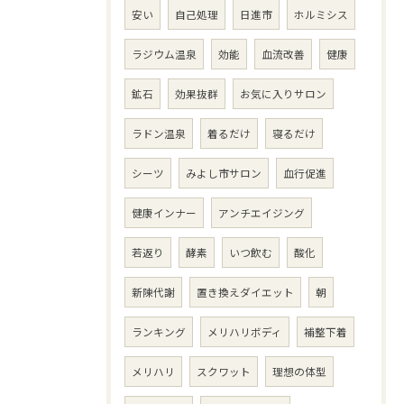
安い
自己処理
日進市
ホルミシス
ラジウム温泉
効能
血流改善
健康
鉱石
効果抜群
お気に入りサロン
ラドン温泉
着るだけ
寝るだけ
シーツ
みよし市サロン
血行促進
健康インナー
アンチエイジング
若返り
酵素
いつ飲む
酸化
新陳代謝
置き換えダイエット
朝
ランキング
メリハリボディ
補整下着
メリハリ
スクワット
理想の体型