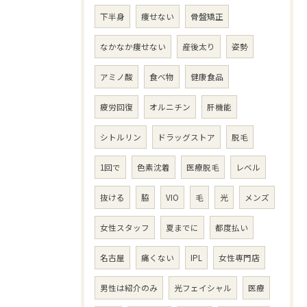
下半身
痩せない
骨盤矯正
なかなか痩せない
産後太り
姿勢
アミノ酸
食べ物
健康食品
疲労回復
オルニチン
肝機能
シトルリン
ドラッグストア
脱毛
1回で
色素沈着
医療脱毛
レベル
抜ける
脇
VIO
毛
光
メンズ
女性スタッフ
夏までに
都度払い
名古屋
痛くない
IPL
女性専門店
男性は紹介のみ
光フェイシャル
医療