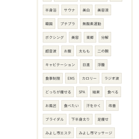
半身浴
サウナ
美白
美容液
韓国
プチプラ
無酸素運動
ボクシング
美容
東郷
分解
超音波
お腹
太もも
二の腕
キャビテーション
日進
浮腫
食事制限
EMS
カロリー
ラジオ波
どっちが痩せる
SPA
結果
食べる
お風呂
食べたい
汗をかく
改善
ブライダル
下半身太り
足痩せ
みよし市エステ
みよし市マッサージ