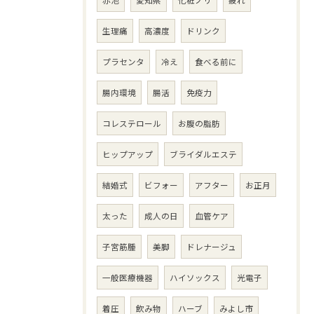
赤池
愛知県
化粧ノリ
疲れ
生理痛
高濃度
ドリンク
プラセンタ
冷え
食べる前に
腸内環境
腸活
免疫力
コレステロール
お腹の脂肪
ヒップアップ
ブライダルエステ
結婚式
ビフォー
アフター
お正月
太った
成人の日
血管ケア
子宮筋腫
美脚
ドレナージュ
一般医療機器
ハイソックス
光電子
着圧
飲み物
ハーブ
みよし市