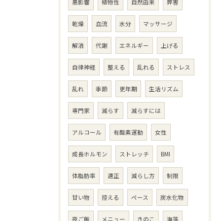
悪影響
植物性
自然由来
弊害
乾燥
血流
水分
マッサージ
解消
代謝
エネルギー
上げる
自律神経
整える
乱れる
ストレス
乱れ
季節
更年期
生活リズム
専門家
減らす
減らすには
アルコール
有酸素運動
女性
成長ホルモン
ストレッチ
BMI
体脂肪率
適正
減らし方
制限
甘い物
控える
ペース
炭水化物
夜ご飯
メニュー
きのこ
海藻