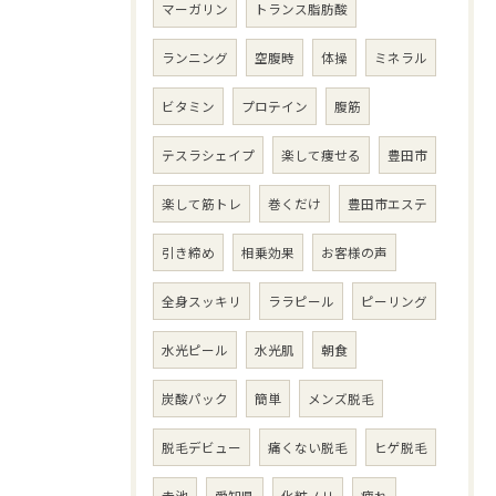
マーガリン
トランス脂肪酸
ランニング
空腹時
体操
ミネラル
ビタミン
プロテイン
腹筋
テスラシェイプ
楽して痩せる
豊田市
楽して筋トレ
巻くだけ
豊田市エステ
引き締め
相乗効果
お客様の声
全身スッキリ
ララピール
ピーリング
水光ピール
水光肌
朝食
炭酸パック
簡単
メンズ脱毛
脱毛デビュー
痛くない脱毛
ヒゲ脱毛