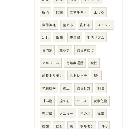
解消
代謝
エネルギー
上げる
自律神経
整える
乱れる
ストレス
乱れ
季節
更年期
生活リズム
専門家
減らす
減らすには
アルコール
有酸素運動
女性
成長ホルモン
ストレッチ
BMI
体脂肪率
適正
減らし方
制限
甘い物
控える
ペース
炭水化物
夜ご飯
メニュー
きのこ
海藻
炭酸
飲む
肌
ホルモン
PMS