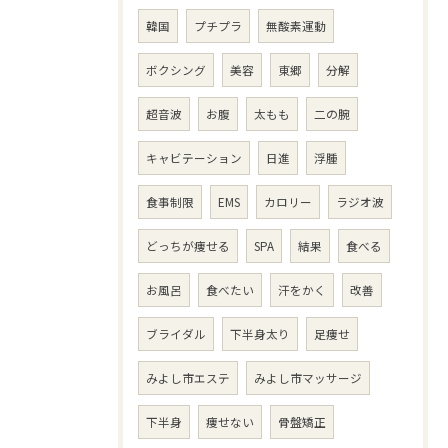
韓国
プチプラ
無酸素運動
ボクシング
美容
東郷
分解
超音波
お腹
太もも
二の腕
キャビテーション
日進
浮腫
食事制限
EMS
カロリー
ラジオ波
どっちが痩せる
SPA
結果
食べる
お風呂
食べたい
汗をかく
改善
ブライダル
下半身太り
足痩せ
みよし市エステ
みよし市マッサージ
下半身
痩せない
骨盤矯正