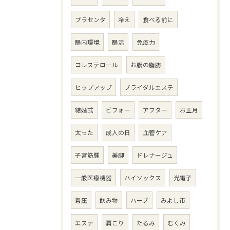
プラセンタ
冷え
食べる前に
腸内環境
腸活
免疫力
コレステロール
お腹の脂肪
ヒップアップ
ブライダルエステ
結婚式
ビフォー
アフター
お正月
太った
成人の日
血管ケア
子宮筋腫
美脚
ドレナージュ
一般医療機器
ハイソックス
光電子
着圧
飲み物
ハーブ
みよし市
エステ
肩こり
たるみ
むくみ