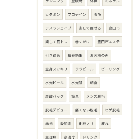
ランニング
空腹時
体操
ミネラル
ビタミン
プロテイン
腹筋
テスラシェイプ
楽して痩せる
豊田市
楽して筋トレ
巻くだけ
豊田市エステ
引き締め
相乗効果
お客様の声
全身スッキリ
ララピール
ピーリング
水光ピール
水光肌
朝食
炭酸パック
簡単
メンズ脱毛
脱毛デビュー
痛くない脱毛
ヒゲ脱毛
赤池
愛知県
化粧ノリ
疲れ
生理痛
高濃度
ドリンク