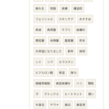
崩れる
知識
皮膚
構造図
フェイシャル
スキンケア
おすすめ
表皮
角質層
サプリ
皮膚科
顆粒層
有棘層
基底層
年末
お世話になりました
新年
挨拶
シミ
シワ
エラスチン
ヒアルロン酸
保湿
弾力
線維芽細胞
美容皮膚科
ハリ
艶肌
汗
デトックス
ヒートマット
潤い
半身浴
サウナ
美白
美容液