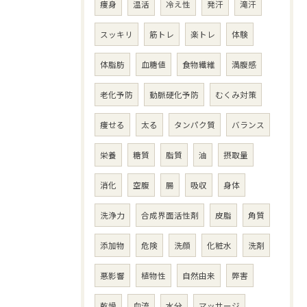
痩身
温活
冷え性
発汗
滝汗
スッキリ
筋トレ
楽トレ
体験
体脂肪
血糖値
食物繊維
満腹感
老化予防
動脈硬化予防
むくみ対策
痩せる
太る
タンパク質
バランス
栄養
糖質
脂質
油
摂取量
消化
空腹
腸
吸収
身体
洗浄力
合成界面活性剤
皮脂
角質
添加物
危険
洗顔
化粧水
洗剤
悪影響
植物性
自然由来
弊害
乾燥
血流
水分
マッサージ