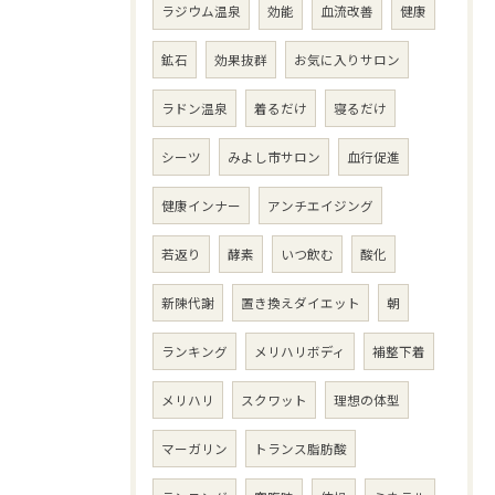
ラジウム温泉
効能
血流改善
健康
鉱石
効果抜群
お気に入りサロン
ラドン温泉
着るだけ
寝るだけ
シーツ
みよし市サロン
血行促進
健康インナー
アンチエイジング
若返り
酵素
いつ飲む
酸化
新陳代謝
置き換えダイエット
朝
ランキング
メリハリボディ
補整下着
メリハリ
スクワット
理想の体型
マーガリン
トランス脂肪酸