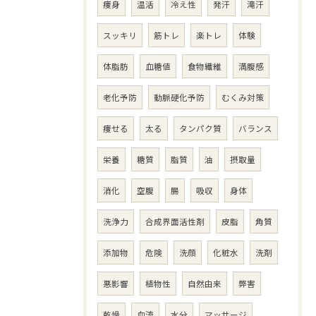
痩身
温活
冷え性
発汗
滝汗
スッキリ
筋トレ
楽トレ
体験
体脂肪
血糖値
食物繊維
満腹感
老化予防
動脈硬化予防
むくみ対策
痩せる
太る
タンパク質
バランス
栄養
糖質
脂質
油
摂取量
消化
空腹
腸
吸収
身体
洗浄力
合成界面活性剤
皮脂
角質
添加物
危険
洗顔
化粧水
洗剤
悪影響
植物性
自然由来
弊害
乾燥
血流
水分
マッサージ