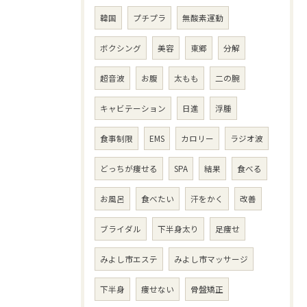
韓国
プチプラ
無酸素運動
ボクシング
美容
東郷
分解
超音波
お腹
太もも
二の腕
キャビテーション
日進
浮腫
食事制限
EMS
カロリー
ラジオ波
どっちが痩せる
SPA
結果
食べる
お風呂
食べたい
汗をかく
改善
ブライダル
下半身太り
足痩せ
みよし市エステ
みよし市マッサージ
下半身
痩せない
骨盤矯正