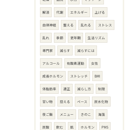
解消
代謝
エネルギー
上げる
自律神経
整える
乱れる
ストレス
乱れ
季節
更年期
生活リズム
専門家
減らす
減らすには
アルコール
有酸素運動
女性
成長ホルモン
ストレッチ
BMI
体脂肪率
適正
減らし方
制限
甘い物
控える
ペース
炭水化物
夜ご飯
メニュー
きのこ
海藻
炭酸
飲む
肌
ホルモン
PMS