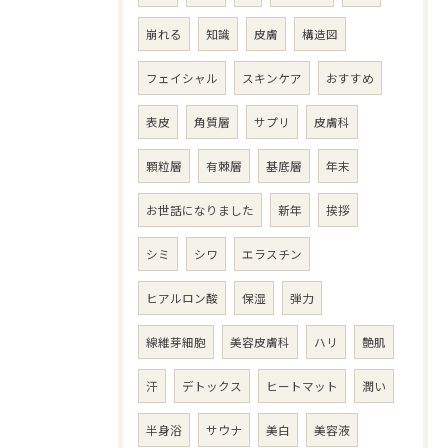
崩れる
知識
皮膚
構造図
フェイシャル
スキンケア
おすすめ
表皮
角質層
サプリ
皮膚科
顆粒層
有棘層
基底層
年末
お世話になりました
新年
挨拶
シミ
シワ
エラスチン
ヒアルロン酸
保湿
弾力
線維芽細胞
美容皮膚科
ハリ
艶肌
汗
デトックス
ヒートマット
潤い
半身浴
サウナ
美白
美容液