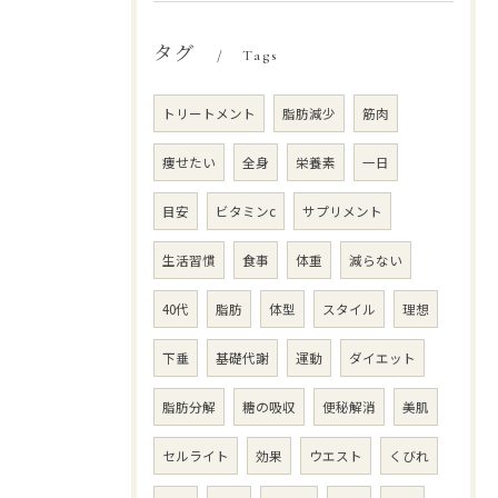
タグ
Tags
トリートメント
脂肪減少
筋肉
痩せたい
全身
栄養素
一日
目安
ビタミンc
サプリメント
生活習慣
食事
体重
減らない
40代
脂肪
体型
スタイル
理想
下垂
基礎代謝
運動
ダイエット
脂肪分解
糖の吸収
便秘解消
美肌
セルライト
効果
ウエスト
くびれ