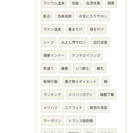
ラジウム温泉
効能
血流改善
健康
鉱石
効果抜群
お気に入りサロン
ラドン温泉
着るだけ
寝るだけ
シーツ
みよし市サロン
血行促進
健康インナー
アンチエイジング
若返り
酵素
いつ飲む
酸化
新陳代謝
置き換えダイエット
朝
ランキング
メリハリボディ
補整下着
メリハリ
スクワット
理想の体型
マーガリン
トランス脂肪酸