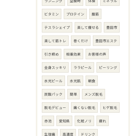
ランニング
空腹時
体操
ミネラル
ビタミン
プロテイン
腹筋
テスラシェイプ
楽して痩せる
豊田市
楽して筋トレ
巻くだけ
豊田市エステ
引き締め
相乗効果
お客様の声
全身スッキリ
ララピール
ピーリング
水光ピール
水光肌
朝食
炭酸パック
簡単
メンズ脱毛
脱毛デビュー
痛くない脱毛
ヒゲ脱毛
赤池
愛知県
化粧ノリ
疲れ
生理痛
高濃度
ドリンク