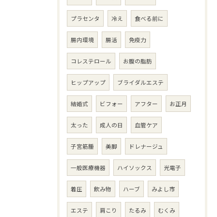
プラセンタ
冷え
食べる前に
腸内環境
腸活
免疫力
コレステロール
お腹の脂肪
ヒップアップ
ブライダルエステ
結婚式
ビフォー
アフター
お正月
太った
成人の日
血管ケア
子宮筋腫
美脚
ドレナージュ
一般医療機器
ハイソックス
光電子
着圧
飲み物
ハーブ
みよし市
エステ
肩こり
たるみ
むくみ