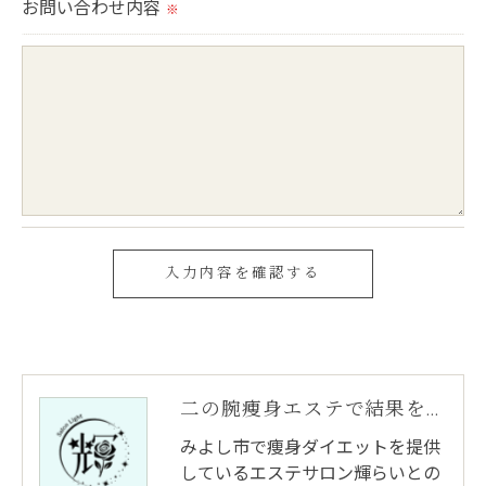
お問い合わせ内容
※
＜個人情報を与えなかった場合に生じる結果＞
必要な情報を頂けない場合は、それに対応した当社
のサービスをご提供できない場合がございますので
予めご了承ください。
＜個人情報の開示･訂正・削除･利用停止の手続につ
いて＞
当社では、お客様の個人情報の開示･訂正･削除・利
用停止の手続を定めさせて頂いております。
ご本人である事を確認のうえ、対応させて頂きま
す。
二の腕痩身エステで結果を出す！成功のためのポイント紹介
個人情報の開示･訂正･削除・利用停止の具体的手続
きにつきましては、お電話でお問合せ下さい。
みよし市で痩身ダイエットを提供
しているエステサロン輝らいとの