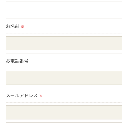
＜個人情報の提供について＞
当社ではお客様の同意を得た場合または法令に定め
られた場合を除き、
お名前
※
取得した個人情報を第三者に提供することはいたし
ません。
＜個人情報の委託について＞
お電話番号
当社では、利用目的の達成に必要な範囲において、
個人情報を外部に委託する場合があります。
これらの委託先に対しては個人情報保護契約等の措
置をとり、適切な監督を行います。
メールアドレス
※
＜個人情報の安全管理＞
当社では、個人情報の漏洩等がなされないよう、適
切に安全管理対策を実施します。