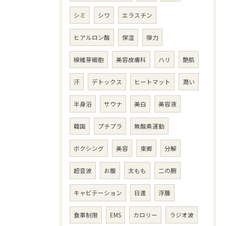
シミ
シワ
エラスチン
ヒアルロン酸
保湿
弾力
線維芽細胞
美容皮膚科
ハリ
艶肌
汗
デトックス
ヒートマット
潤い
半身浴
サウナ
美白
美容液
韓国
プチプラ
無酸素運動
ボクシング
美容
東郷
分解
超音波
お腹
太もも
二の腕
キャビテーション
日進
浮腫
食事制限
EMS
カロリー
ラジオ波