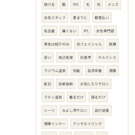
抜ける
脇
VIO
毛
光
メンズ
女性スタッフ
夏までに
都度払い
名古屋
痛くない
IPL
女性専門店
男性は紹介のみ
光フェイシャル
医療
安い
自己処理
日進市
ホルミシス
ラジウム温泉
効能
血流改善
健康
鉱石
効果抜群
お気に入りサロン
ラドン温泉
着るだけ
寝るだけ
シーツ
みよし市サロン
血行促進
健康インナー
アンチエイジング