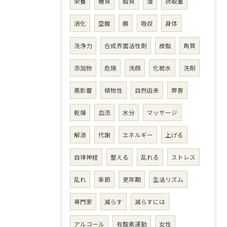
栄養
糖質
脂質
油
摂取量
消化
空腹
腸
吸収
身体
洗浄力
合成界面活性剤
皮脂
角質
添加物
危険
洗顔
化粧水
洗剤
悪影響
植物性
自然由来
弊害
乾燥
血流
水分
マッサージ
解消
代謝
エネルギー
上げる
自律神経
整える
乱れる
ストレス
乱れ
季節
更年期
生活リズム
専門家
減らす
減らすには
アルコール
有酸素運動
女性