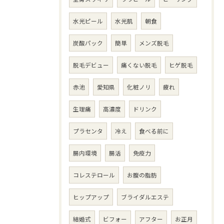
水光ピール
水光肌
朝食
炭酸パック
簡単
メンズ脱毛
脱毛デビュー
痛くない脱毛
ヒゲ脱毛
赤池
愛知県
化粧ノリ
疲れ
生理痛
高濃度
ドリンク
プラセンタ
冷え
食べる前に
腸内環境
腸活
免疫力
コレステロール
お腹の脂肪
ヒップアップ
ブライダルエステ
結婚式
ビフォー
アフター
お正月