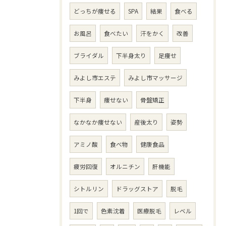
どっちが痩せる
SPA
結果
食べる
お風呂
食べたい
汗をかく
改善
ブライダル
下半身太り
足痩せ
みよし市エステ
みよし市マッサージ
下半身
痩せない
骨盤矯正
なかなか痩せない
産後太り
姿勢
アミノ酸
食べ物
健康食品
疲労回復
オルニチン
肝機能
シトルリン
ドラッグストア
脱毛
1回で
色素沈着
医療脱毛
レベル