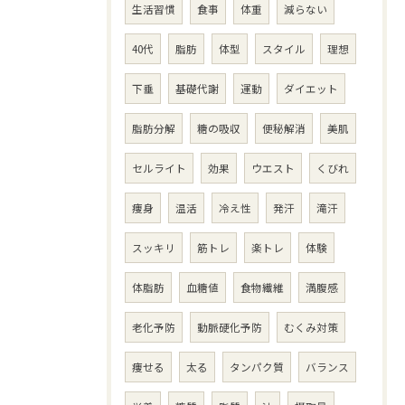
生活習慣
食事
体重
減らない
40代
脂肪
体型
スタイル
理想
下垂
基礎代謝
運動
ダイエット
脂肪分解
糖の吸収
便秘解消
美肌
セルライト
効果
ウエスト
くびれ
痩身
温活
冷え性
発汗
滝汗
スッキリ
筋トレ
楽トレ
体験
体脂肪
血糖値
食物繊維
満腹感
老化予防
動脈硬化予防
むくみ対策
痩せる
太る
タンパク質
バランス