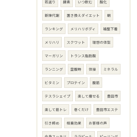
若返り
酵素
いつ飲む
酸化
新陳代謝
置き換えダイエット
朝
ランキング
メリハリボディ
補整下着
メリハリ
スクワット
理想の体型
マーガリン
トランス脂肪酸
ランニング
空腹時
体操
ミネラル
ビタミン
プロテイン
腹筋
テスラシェイプ
楽して痩せる
豊田市
楽して筋トレ
巻くだけ
豊田市エステ
引き締め
相乗効果
お客様の声
全身スッキリ
ララピール
ピーリング