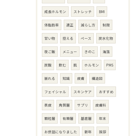
成長ホルモン
ストレッチ
BMI
体脂肪率
適正
減らし方
制限
甘い物
控える
ペース
炭水化物
夜ご飯
メニュー
きのこ
海藻
炭酸
飲む
肌
ホルモン
PMS
崩れる
知識
皮膚
構造図
フェイシャル
スキンケア
おすすめ
表皮
角質層
サプリ
皮膚科
顆粒層
有棘層
基底層
年末
お世話になりました
新年
挨拶