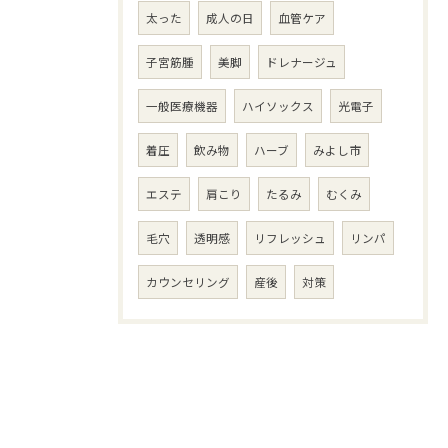
太った
成人の日
血管ケア
子宮筋腫
美脚
ドレナージュ
一般医療機器
ハイソックス
光電子
着圧
飲み物
ハーブ
みよし市
エステ
肩こり
たるみ
むくみ
毛穴
透明感
リフレッシュ
リンパ
カウンセリング
産後
対策