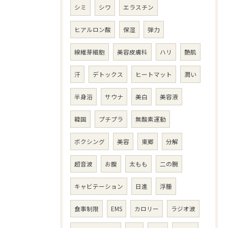
シミ
シワ
エラスチン
ヒアルロン酸
保湿
弾力
線維芽細胞
美容皮膚科
ハリ
艶肌
汗
デトックス
ヒートマット
潤い
半身浴
サウナ
美白
美容液
韓国
プチプラ
無酸素運動
ボクシング
美容
東郷
分解
超音波
お腹
太もも
二の腕
キャビテーション
日進
浮腫
食事制限
EMS
カロリー
ラジオ波