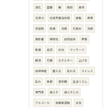
消化
空腹
腸
吸収
身体
洗浄力
合成界面活性剤
皮脂
角質
添加物
危険
洗顔
化粧水
洗剤
悪影響
植物性
自然由来
弊害
乾燥
血流
水分
マッサージ
解消
代謝
エネルギー
上げる
自律神経
整える
乱れる
ストレス
乱れ
季節
更年期
生活リズム
専門家
減らす
減らすには
アルコール
有酸素運動
女性