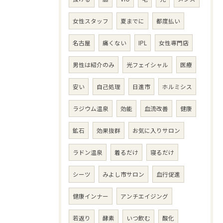
女性スタッフ
夏までに
都度払い
名古屋
痛くない
IPL
女性専門店
男性は紹介のみ
光フェイシャル
医療
安い
自己処理
日進市
ホルミシス
ラジウム温泉
効能
血流改善
健康
鉱石
効果抜群
お気に入りサロン
ラドン温泉
着るだけ
寝るだけ
シーツ
みよし市サロン
血行促進
健康インナー
アンチエイジング
若返り
酵素
いつ飲む
酸化