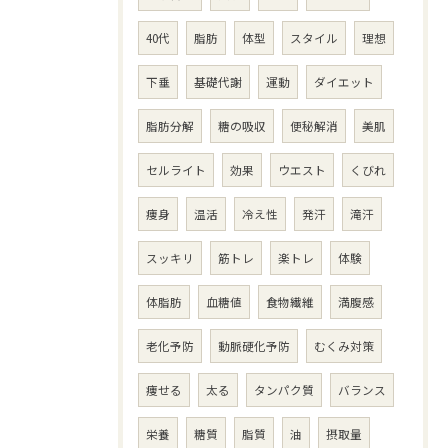
40代
脂肪
体型
スタイル
理想
下垂
基礎代謝
運動
ダイエット
脂肪分解
糖の吸収
便秘解消
美肌
セルライト
効果
ウエスト
くびれ
痩身
温活
冷え性
発汗
滝汗
スッキリ
筋トレ
楽トレ
体験
体脂肪
血糖値
食物繊維
満腹感
老化予防
動脈硬化予防
むくみ対策
痩せる
太る
タンパク質
バランス
栄養
糖質
脂質
油
摂取量