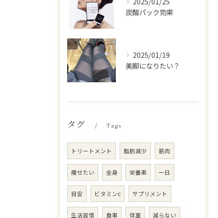
2025/01/25
炭酸パック効果
2025/01/19
美脚になりたい？
タグ
Tags
トリートメント
脂肪減少
筋肉
痩せたい
全身
栄養素
一日
目安
ビタミンc
サプリメント
生活習慣
食事
体重
減らない