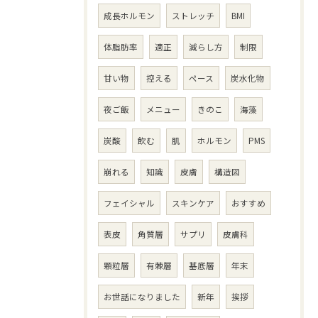
成長ホルモン
ストレッチ
BMI
体脂肪率
適正
減らし方
制限
甘い物
控える
ペース
炭水化物
夜ご飯
メニュー
きのこ
海藻
炭酸
飲む
肌
ホルモン
PMS
崩れる
知識
皮膚
構造図
フェイシャル
スキンケア
おすすめ
表皮
角質層
サプリ
皮膚科
顆粒層
有棘層
基底層
年末
お世話になりました
新年
挨拶