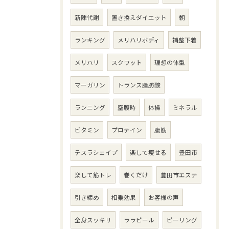
新陳代謝
置き換えダイエット
朝
ランキング
メリハリボディ
補整下着
メリハリ
スクワット
理想の体型
マーガリン
トランス脂肪酸
ランニング
空腹時
体操
ミネラル
ビタミン
プロテイン
腹筋
テスラシェイプ
楽して痩せる
豊田市
楽して筋トレ
巻くだけ
豊田市エステ
引き締め
相乗効果
お客様の声
全身スッキリ
ララピール
ピーリング