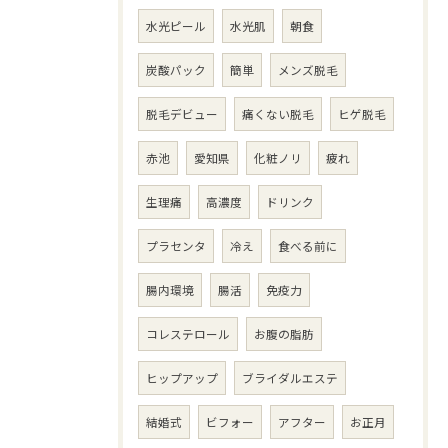
水光ピール
水光肌
朝食
炭酸パック
簡単
メンズ脱毛
脱毛デビュー
痛くない脱毛
ヒゲ脱毛
赤池
愛知県
化粧ノリ
疲れ
生理痛
高濃度
ドリンク
プラセンタ
冷え
食べる前に
腸内環境
腸活
免疫力
コレステロール
お腹の脂肪
ヒップアップ
ブライダルエステ
結婚式
ビフォー
アフター
お正月