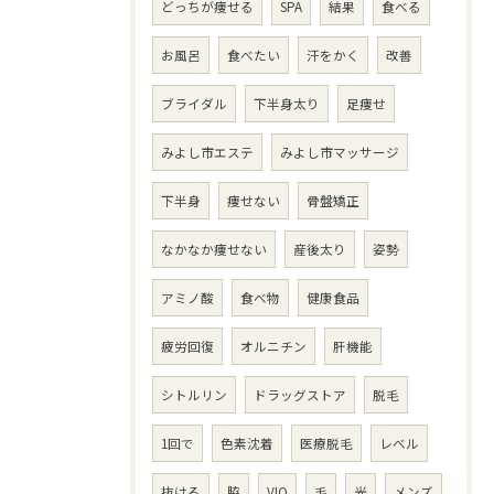
どっちが痩せる
SPA
結果
食べる
お風呂
食べたい
汗をかく
改善
ブライダル
下半身太り
足痩せ
みよし市エステ
みよし市マッサージ
下半身
痩せない
骨盤矯正
なかなか痩せない
産後太り
姿勢
アミノ酸
食べ物
健康食品
疲労回復
オルニチン
肝機能
シトルリン
ドラッグストア
脱毛
1回で
色素沈着
医療脱毛
レベル
抜ける
脇
VIO
毛
光
メンズ