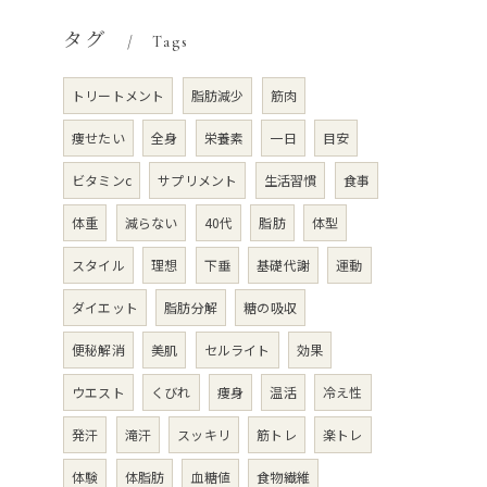
タグ
Tags
トリートメント
脂肪減少
筋肉
痩せたい
全身
栄養素
一日
目安
ビタミンc
サプリメント
生活習慣
食事
体重
減らない
40代
脂肪
体型
スタイル
理想
下垂
基礎代謝
運動
ダイエット
脂肪分解
糖の吸収
便秘解消
美肌
セルライト
効果
ウエスト
くびれ
痩身
温活
冷え性
発汗
滝汗
スッキリ
筋トレ
楽トレ
体験
体脂肪
血糖値
食物繊維