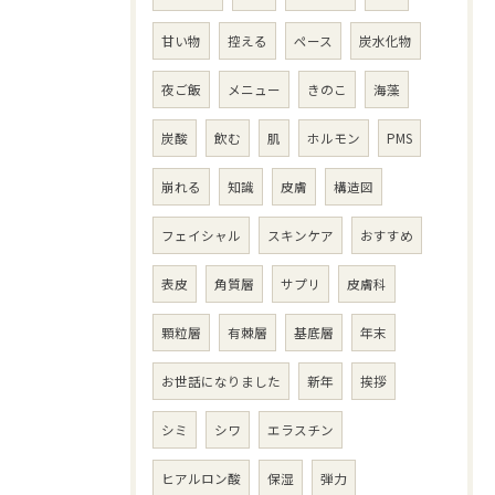
甘い物
控える
ペース
炭水化物
夜ご飯
メニュー
きのこ
海藻
炭酸
飲む
肌
ホルモン
PMS
崩れる
知識
皮膚
構造図
フェイシャル
スキンケア
おすすめ
表皮
角質層
サプリ
皮膚科
顆粒層
有棘層
基底層
年末
お世話になりました
新年
挨拶
シミ
シワ
エラスチン
ヒアルロン酸
保湿
弾力