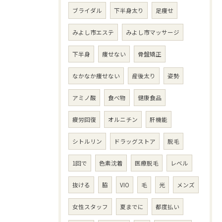
ブライダル
下半身太り
足痩せ
みよし市エステ
みよし市マッサージ
下半身
痩せない
骨盤矯正
なかなか痩せない
産後太り
姿勢
アミノ酸
食べ物
健康食品
疲労回復
オルニチン
肝機能
シトルリン
ドラッグストア
脱毛
1回で
色素沈着
医療脱毛
レベル
抜ける
脇
VIO
毛
光
メンズ
女性スタッフ
夏までに
都度払い