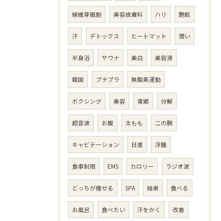
線維芽細胞
美容皮膚科
ハリ
艶肌
汗
デトックス
ヒートマット
潤い
半身浴
サウナ
美白
美容液
韓国
プチプラ
無酸素運動
ボクシング
美容
東郷
分解
超音波
お腹
太もも
二の腕
キャビテーション
日進
浮腫
食事制限
EMS
カロリー
ラジオ波
どっちが痩せる
SPA
結果
食べる
お風呂
食べたい
汗をかく
改善