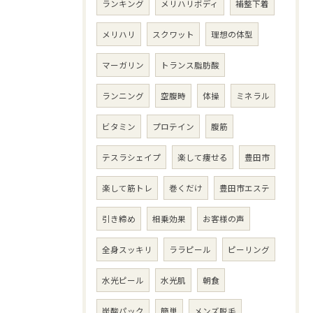
ランキング
メリハリボディ
補整下着
メリハリ
スクワット
理想の体型
マーガリン
トランス脂肪酸
ランニング
空腹時
体操
ミネラル
ビタミン
プロテイン
腹筋
テスラシェイプ
楽して痩せる
豊田市
楽して筋トレ
巻くだけ
豊田市エステ
引き締め
相乗効果
お客様の声
全身スッキリ
ララピール
ピーリング
水光ピール
水光肌
朝食
炭酸パック
簡単
メンズ脱毛