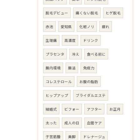
脱毛デビュー
痛くない脱毛
ヒゲ脱毛
赤池
愛知県
化粧ノリ
疲れ
生理痛
高濃度
ドリンク
プラセンタ
冷え
食べる前に
腸内環境
腸活
免疫力
コレステロール
お腹の脂肪
ヒップアップ
ブライダルエステ
結婚式
ビフォー
アフター
お正月
太った
成人の日
血管ケア
子宮筋腫
美脚
ドレナージュ