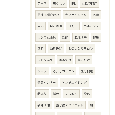
名古屋
痛くない
IPL
女性専門店
男性は紹介のみ
光フェイシャル
医療
安い
自己処理
日進市
ホルミシス
ラジウム温泉
効能
血流改善
健康
鉱石
効果抜群
お気に入りサロン
ラドン温泉
着るだけ
寝るだけ
シーツ
みよし市サロン
血行促進
健康インナー
アンチエイジング
若返り
酵素
いつ飲む
酸化
新陳代謝
置き換えダイエット
朝