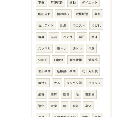
下垂
基礎代謝
運動
ダイエット
脂肪分解
糖の吸収
便秘解消
美肌
セルライト
効果
ウエスト
くびれ
痩身
温活
冷え性
発汗
滝汗
スッキリ
筋トレ
楽トレ
体験
体脂肪
血糖値
食物繊維
満腹感
老化予防
動脈硬化予防
むくみ対策
痩せる
太る
タンパク質
バランス
栄養
糖質
脂質
油
摂取量
消化
空腹
腸
吸収
身体