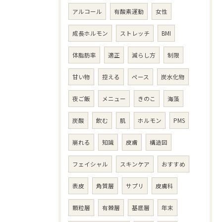
アルコール
有酸素運動
女性
成長ホルモン
ストレッチ
BMI
体脂肪率
適正
減らし方
制限
甘い物
控える
ペース
炭水化物
夜ご飯
メニュー
きのこ
海藻
炭酸
飲む
肌
ホルモン
PMS
崩れる
知識
皮膚
構造図
フェイシャル
スキンケア
おすすめ
表皮
角質層
サプリ
皮膚科
顆粒層
有棘層
基底層
年末