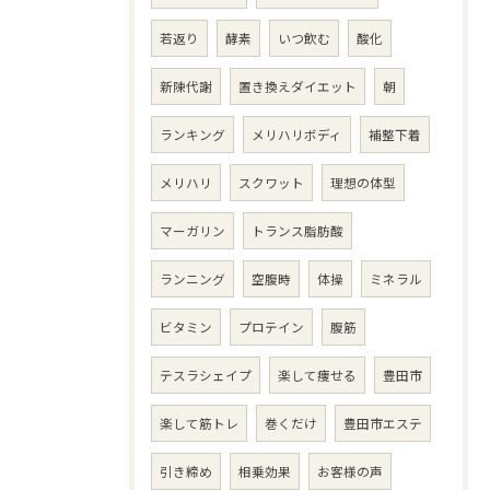
若返り
酵素
いつ飲む
酸化
新陳代謝
置き換えダイエット
朝
ランキング
メリハリボディ
補整下着
メリハリ
スクワット
理想の体型
マーガリン
トランス脂肪酸
ランニング
空腹時
体操
ミネラル
ビタミン
プロテイン
腹筋
テスラシェイプ
楽して痩せる
豊田市
楽して筋トレ
巻くだけ
豊田市エステ
引き締め
相乗効果
お客様の声