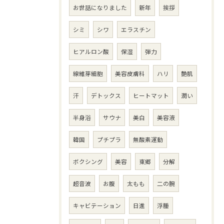
お世話になりました
新年
挨拶
シミ
シワ
エラスチン
ヒアルロン酸
保湿
弾力
線維芽細胞
美容皮膚科
ハリ
艶肌
汗
デトックス
ヒートマット
潤い
半身浴
サウナ
美白
美容液
韓国
プチプラ
無酸素運動
ボクシング
美容
東郷
分解
超音波
お腹
太もも
二の腕
キャビテーション
日進
浮腫