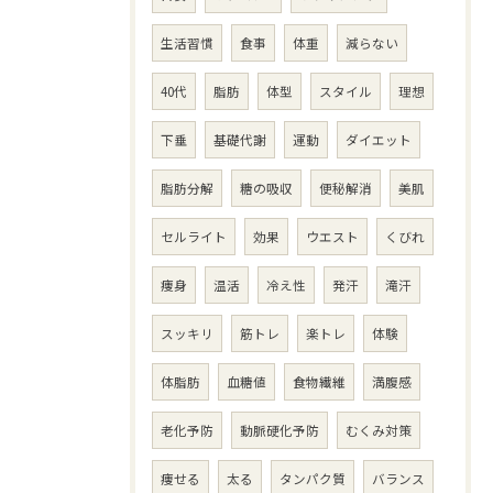
生活習慣
食事
体重
減らない
40代
脂肪
体型
スタイル
理想
下垂
基礎代謝
運動
ダイエット
脂肪分解
糖の吸収
便秘解消
美肌
セルライト
効果
ウエスト
くびれ
痩身
温活
冷え性
発汗
滝汗
スッキリ
筋トレ
楽トレ
体験
体脂肪
血糖値
食物繊維
満腹感
老化予防
動脈硬化予防
むくみ対策
痩せる
太る
タンパク質
バランス