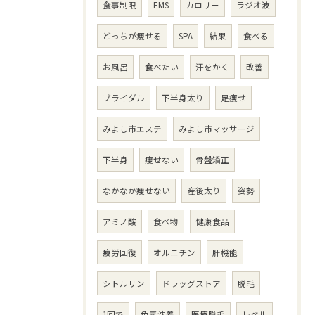
食事制限
EMS
カロリー
ラジオ波
どっちが痩せる
SPA
結果
食べる
お風呂
食べたい
汗をかく
改善
ブライダル
下半身太り
足痩せ
みよし市エステ
みよし市マッサージ
下半身
痩せない
骨盤矯正
なかなか痩せない
産後太り
姿勢
アミノ酸
食べ物
健康食品
疲労回復
オルニチン
肝機能
シトルリン
ドラッグストア
脱毛
1回で
色素沈着
医療脱毛
レベル