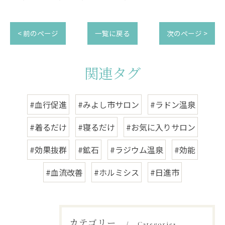
< 前のページ
一覧に戻る
次のページ >
関連タグ
#血行促進
#みよし市サロン
#ラドン温泉
#着るだけ
#寝るだけ
#お気に入りサロン
#効果抜群
#鉱石
#ラジウム温泉
#効能
#血流改善
#ホルミシス
#日進市
カテゴリー
Categories