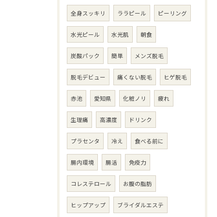
全身スッキリ
ララピール
ピーリング
水光ピール
水光肌
朝食
炭酸パック
簡単
メンズ脱毛
脱毛デビュー
痛くない脱毛
ヒゲ脱毛
赤池
愛知県
化粧ノリ
疲れ
生理痛
高濃度
ドリンク
プラセンタ
冷え
食べる前に
腸内環境
腸活
免疫力
コレステロール
お腹の脂肪
ヒップアップ
ブライダルエステ