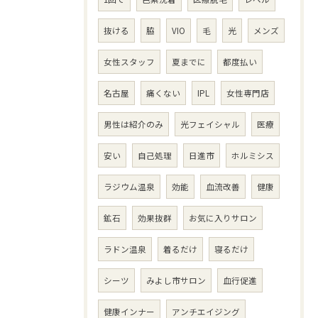
抜ける
脇
VIO
毛
光
メンズ
女性スタッフ
夏までに
都度払い
名古屋
痛くない
IPL
女性専門店
男性は紹介のみ
光フェイシャル
医療
安い
自己処理
日進市
ホルミシス
ラジウム温泉
効能
血流改善
健康
鉱石
効果抜群
お気に入りサロン
ラドン温泉
着るだけ
寝るだけ
シーツ
みよし市サロン
血行促進
健康インナー
アンチエイジング