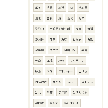
栄養
糖質
脂質
油
摂取量
消化
空腹
腸
吸収
身体
洗浄力
合成界面活性剤
皮脂
角質
添加物
危険
洗顔
化粧水
洗剤
悪影響
植物性
自然由来
弊害
乾燥
血流
水分
マッサージ
解消
代謝
エネルギー
上げる
自律神経
整える
乱れる
ストレス
乱れ
季節
更年期
生活リズム
専門家
減らす
減らすには