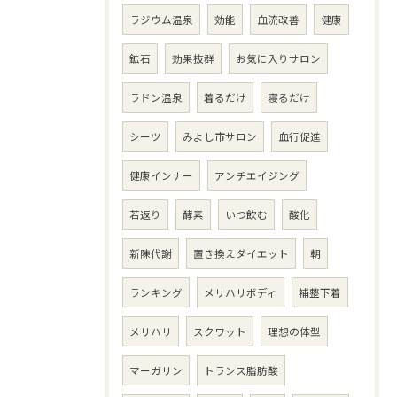
ラジウム温泉
効能
血流改善
健康
鉱石
効果抜群
お気に入りサロン
ラドン温泉
着るだけ
寝るだけ
シーツ
みよし市サロン
血行促進
健康インナー
アンチエイジング
若返り
酵素
いつ飲む
酸化
新陳代謝
置き換えダイエット
朝
ランキング
メリハリボディ
補整下着
メリハリ
スクワット
理想の体型
マーガリン
トランス脂肪酸