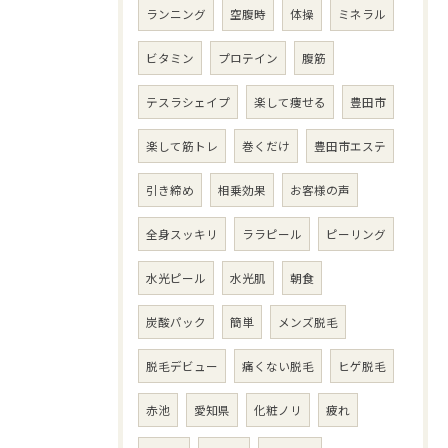
ランニング
空腹時
体操
ミネラル
ビタミン
プロテイン
腹筋
テスラシェイプ
楽して痩せる
豊田市
楽して筋トレ
巻くだけ
豊田市エステ
引き締め
相乗効果
お客様の声
全身スッキリ
ララピール
ピーリング
水光ピール
水光肌
朝食
炭酸パック
簡単
メンズ脱毛
脱毛デビュー
痛くない脱毛
ヒゲ脱毛
赤池
愛知県
化粧ノリ
疲れ