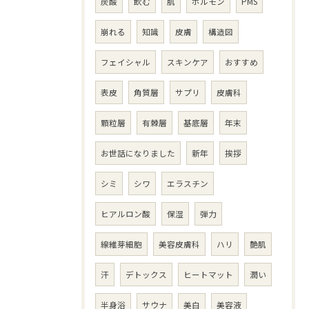
炭酸
飲む
肌
ホルモン
PMS
崩れる
知識
皮膚
構造図
フェイシャル
スキンケア
おすすめ
表皮
角質層
サプリ
皮膚科
顆粒層
有棘層
基底層
年末
お世話になりました
新年
挨拶
シミ
シワ
エラスチン
ヒアルロン酸
保湿
弾力
線維芽細胞
美容皮膚科
ハリ
艶肌
汗
デトックス
ヒートマット
潤い
半身浴
サウナ
美白
美容液