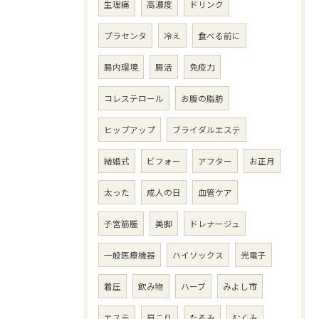
生理痛
高濃度
ドリンク
プラセンタ
冷え
食べる前に
腸内環境
腸活
免疫力
コレステロール
お腹の脂肪
ヒップアップ
ブライダルエステ
結婚式
ビフォー
アフター
お正月
太った
成人の日
血管ケア
子宮筋腫
美脚
ドレナージュ
一般医療機器
ハイソックス
光電子
着圧
飲み物
ハーブ
みよし市
エステ
肩こり
たるみ
むくみ