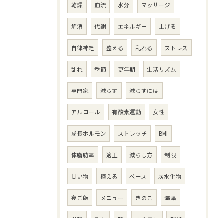
乾燥
血流
水分
マッサージ
解消
代謝
エネルギー
上げる
自律神経
整える
乱れる
ストレス
乱れ
季節
更年期
生活リズム
専門家
減らす
減らすには
アルコール
有酸素運動
女性
成長ホルモン
ストレッチ
BMI
体脂肪率
適正
減らし方
制限
甘い物
控える
ペース
炭水化物
夜ご飯
メニュー
きのこ
海藻