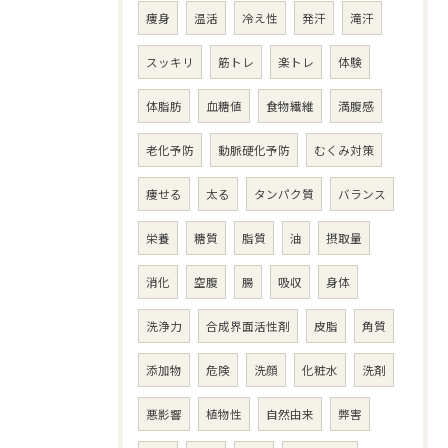
痩身
温活
冷え性
発汗
滝汗
スッキリ
筋トレ
楽トレ
体験
体脂肪
血糖値
食物繊維
満腹感
老化予防
動脈硬化予防
むくみ対策
痩せる
太る
タンパク質
バランス
栄養
糖質
脂質
油
摂取量
消化
空腹
腸
吸収
身体
洗浄力
合成界面活性剤
皮脂
角質
添加物
危険
洗顔
化粧水
洗剤
悪影響
植物性
自然由来
弊害