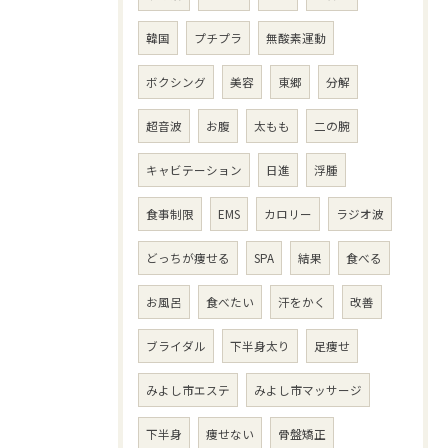
韓国
プチプラ
無酸素運動
ボクシング
美容
東郷
分解
超音波
お腹
太もも
二の腕
キャビテーション
日進
浮腫
食事制限
EMS
カロリー
ラジオ波
どっちが痩せる
SPA
結果
食べる
お風呂
食べたい
汗をかく
改善
ブライダル
下半身太り
足痩せ
みよし市エステ
みよし市マッサージ
下半身
痩せない
骨盤矯正