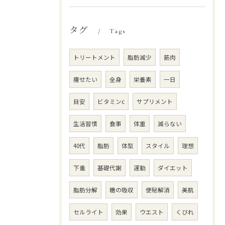
タグ
Tags
トリートメント
脂肪減少
筋肉
痩せたい
全身
栄養素
一日
目安
ビタミンc
サプリメント
生活習慣
食事
体重
減らない
40代
脂肪
体型
スタイル
理想
下垂
基礎代謝
運動
ダイエット
脂肪分解
糖の吸収
便秘解消
美肌
セルライト
効果
ウエスト
くびれ