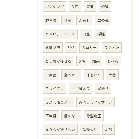
ボクシング
美容
東郷
分解
超音波
お腹
太もも
二の腕
キャビテーション
日進
浮腫
食事制限
EMS
カロリー
ラジオ波
どっちが痩せる
SPA
結果
食べる
お風呂
食べたい
汗をかく
改善
ブライダル
下半身太り
足痩せ
みよし市エステ
みよし市マッサージ
下半身
痩せない
骨盤矯正
なかなか痩せない
産後太り
姿勢