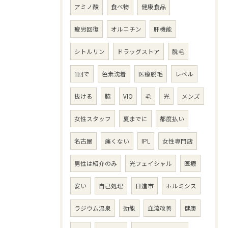
アミノ酸
食べ物
健康食品
疲労回復
オルニチン
肝機能
シトルリン
ドラッグストア
脱毛
1回で
色素沈着
医療脱毛
レベル
抜ける
脇
VIO
毛
光
メンズ
女性スタッフ
夏までに
都度払い
名古屋
痛くない
IPL
女性専門店
男性は紹介のみ
光フェイシャル
医療
安い
自己処理
日進市
ホルミシス
ラジウム温泉
効能
血流改善
健康