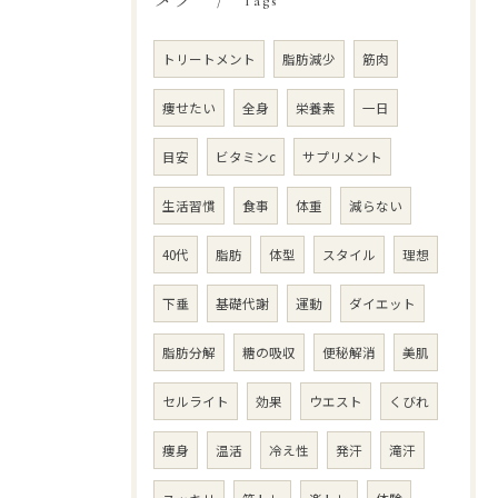
Tags
トリートメント
脂肪減少
筋肉
痩せたい
全身
栄養素
一日
目安
ビタミンc
サプリメント
生活習慣
食事
体重
減らない
40代
脂肪
体型
スタイル
理想
下垂
基礎代謝
運動
ダイエット
脂肪分解
糖の吸収
便秘解消
美肌
セルライト
効果
ウエスト
くびれ
痩身
温活
冷え性
発汗
滝汗