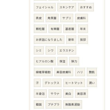
フェイシャル
スキンケア
おすすめ
表皮
角質層
サプリ
皮膚科
顆粒層
有棘層
基底層
年末
お世話になりました
新年
挨拶
シミ
シワ
エラスチン
ヒアルロン酸
保湿
弾力
線維芽細胞
美容皮膚科
ハリ
艶肌
汗
デトックス
ヒートマット
潤い
半身浴
サウナ
美白
美容液
韓国
プチプラ
無酸素運動