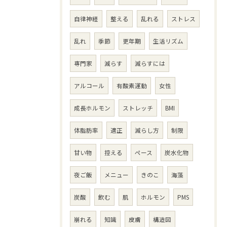
自律神経
整える
乱れる
ストレス
乱れ
季節
更年期
生活リズム
専門家
減らす
減らすには
アルコール
有酸素運動
女性
成長ホルモン
ストレッチ
BMI
体脂肪率
適正
減らし方
制限
甘い物
控える
ペース
炭水化物
夜ご飯
メニュー
きのこ
海藻
炭酸
飲む
肌
ホルモン
PMS
崩れる
知識
皮膚
構造図