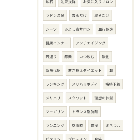
鉱石
効果抜群
お気に入りサロン
ラドン温泉
着るだけ
寝るだけ
シーツ
みよし市サロン
血行促進
健康インナー
アンチエイジング
若返り
酵素
いつ飲む
酸化
新陳代謝
置き換えダイエット
朝
ランキング
メリハリボディ
補整下着
メリハリ
スクワット
理想の体型
マーガリン
トランス脂肪酸
ランニング
空腹時
体操
ミネラル
ビタミン
プロテイン
腹筋