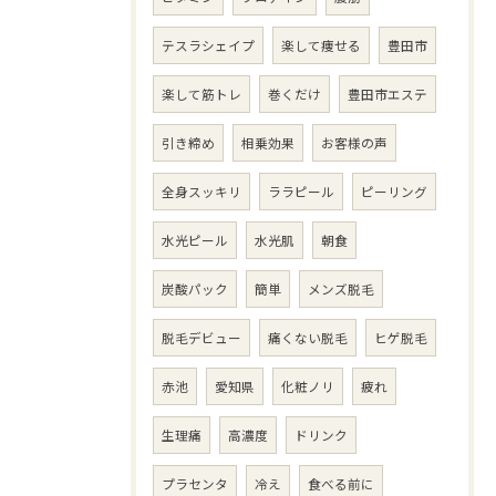
テスラシェイプ
楽して痩せる
豊田市
楽して筋トレ
巻くだけ
豊田市エステ
引き締め
相乗効果
お客様の声
全身スッキリ
ララピール
ピーリング
水光ピール
水光肌
朝食
炭酸パック
簡単
メンズ脱毛
脱毛デビュー
痛くない脱毛
ヒゲ脱毛
赤池
愛知県
化粧ノリ
疲れ
生理痛
高濃度
ドリンク
プラセンタ
冷え
食べる前に