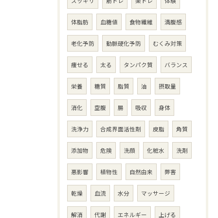
スッキリ
筋トレ
楽トレ
体験
体脂肪
血糖値
食物繊維
満腹感
老化予防
動脈硬化予防
むくみ対策
痩せる
太る
タンパク質
バランス
栄養
糖質
脂質
油
摂取量
消化
空腹
腸
吸収
身体
洗浄力
合成界面活性剤
皮脂
角質
添加物
危険
洗顔
化粧水
洗剤
悪影響
植物性
自然由来
弊害
乾燥
血流
水分
マッサージ
解消
代謝
エネルギー
上げる