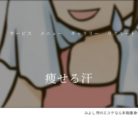
ト
サービス
メニュー
ギャラリー
リクルート
コンテンツ
痩せる汗
みよし市のエステなら本格痩身