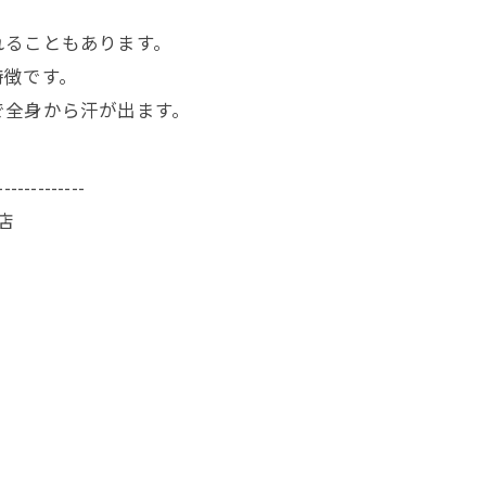
れることもあります。
特徴です。
で全身から汗が出ます。
-------------
店