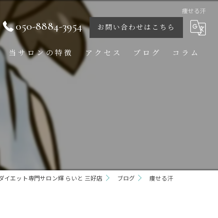
痩せる汗
050-8884-3954
お問い合わせはこちら
当サロンの特徴
アクセス
ブログ
コラム
痩身
ダイエット
ボディ
フェイシャル
ダイエット専門サロン輝 らいと 三好店
ブライダル
ブログ
痩せる汗