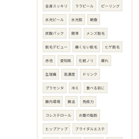
全身スッキリ
ララピール
ピーリング
水光ピール
水光肌
朝食
炭酸パック
簡単
メンズ脱毛
脱毛デビュー
痛くない脱毛
ヒゲ脱毛
赤池
愛知県
化粧ノリ
疲れ
生理痛
高濃度
ドリンク
プラセンタ
冷え
食べる前に
腸内環境
腸活
免疫力
コレステロール
お腹の脂肪
ヒップアップ
ブライダルエステ