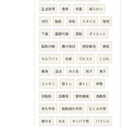
生活習慣
食事
体重
減らない
40代
脂肪
体型
スタイル
理想
下垂
基礎代謝
運動
ダイエット
脂肪分解
糖の吸収
便秘解消
美肌
セルライト
効果
ウエスト
くびれ
痩身
温活
冷え性
発汗
滝汗
スッキリ
筋トレ
楽トレ
体験
体脂肪
血糖値
食物繊維
満腹感
老化予防
動脈硬化予防
むくみ対策
痩せる
太る
タンパク質
バランス