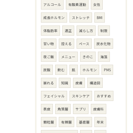
アルコール
有酸素運動
女性
成長ホルモン
ストレッチ
BMI
体脂肪率
適正
減らし方
制限
甘い物
控える
ペース
炭水化物
夜ご飯
メニュー
きのこ
海藻
炭酸
飲む
肌
ホルモン
PMS
崩れる
知識
皮膚
構造図
フェイシャル
スキンケア
おすすめ
表皮
角質層
サプリ
皮膚科
顆粒層
有棘層
基底層
年末