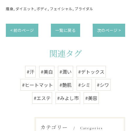
痩身
ダイエット
ボディ
フェイシャル
ブライダル
< 前のページ
一覧に戻る
次のページ >
関連タグ
#汗
#美白
#潤い
#デトックス
#ヒートマット
#艶肌
#シミ
#シワ
#エステ
#みよし市
#美容
カテゴリー
Categories