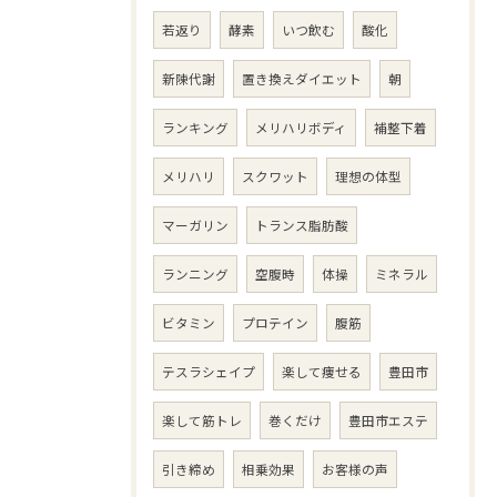
若返り
酵素
いつ飲む
酸化
新陳代謝
置き換えダイエット
朝
ランキング
メリハリボディ
補整下着
メリハリ
スクワット
理想の体型
マーガリン
トランス脂肪酸
ランニング
空腹時
体操
ミネラル
ビタミン
プロテイン
腹筋
テスラシェイプ
楽して痩せる
豊田市
楽して筋トレ
巻くだけ
豊田市エステ
引き締め
相乗効果
お客様の声