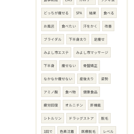
どっちが痩せる
SPA
結果
食べる
お風呂
食べたい
汗をかく
改善
ブライダル
下半身太り
足痩せ
みよし市エステ
みよし市マッサージ
下半身
痩せない
骨盤矯正
なかなか痩せない
産後太り
姿勢
アミノ酸
食べ物
健康食品
疲労回復
オルニチン
肝機能
シトルリン
ドラッグストア
脱毛
1回で
色素沈着
医療脱毛
レベル