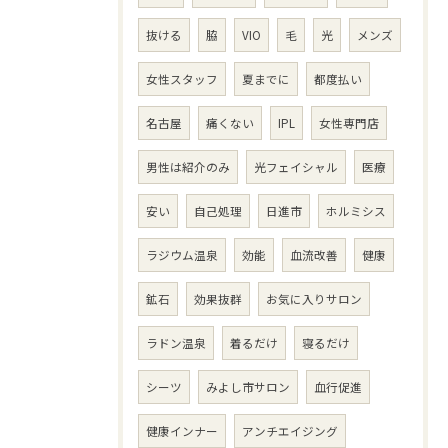
抜ける
脇
VIO
毛
光
メンズ
女性スタッフ
夏までに
都度払い
名古屋
痛くない
IPL
女性専門店
男性は紹介のみ
光フェイシャル
医療
安い
自己処理
日進市
ホルミシス
ラジウム温泉
効能
血流改善
健康
鉱石
効果抜群
お気に入りサロン
ラドン温泉
着るだけ
寝るだけ
シーツ
みよし市サロン
血行促進
健康インナー
アンチエイジング