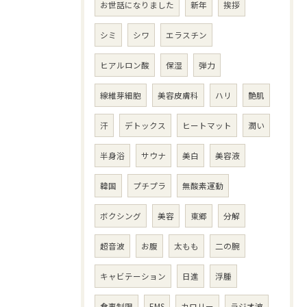
お世話になりました
新年
挨拶
シミ
シワ
エラスチン
ヒアルロン酸
保湿
弾力
線維芽細胞
美容皮膚科
ハリ
艶肌
汗
デトックス
ヒートマット
潤い
半身浴
サウナ
美白
美容液
韓国
プチプラ
無酸素運動
ボクシング
美容
東郷
分解
超音波
お腹
太もも
二の腕
キャビテーション
日進
浮腫
食事制限
EMS
カロリー
ラジオ波