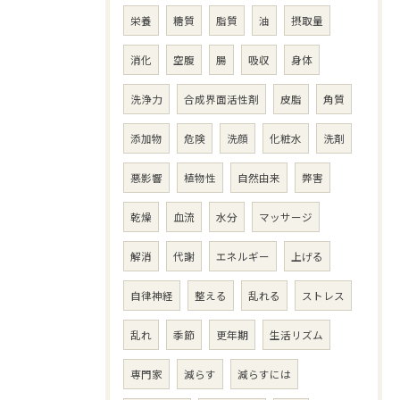
栄養
糖質
脂質
油
摂取量
消化
空腹
腸
吸収
身体
洗浄力
合成界面活性剤
皮脂
角質
添加物
危険
洗顔
化粧水
洗剤
悪影響
植物性
自然由来
弊害
乾燥
血流
水分
マッサージ
解消
代謝
エネルギー
上げる
自律神経
整える
乱れる
ストレス
乱れ
季節
更年期
生活リズム
専門家
減らす
減らすには