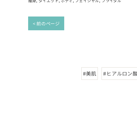
痩身
ダイエット
ボディ
フェイシャル
ブライダル
< 前のページ
#美肌
#ヒアルロン