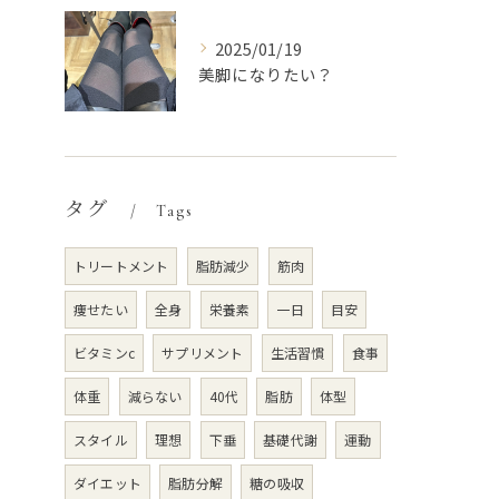
2025/01/19
美脚になりたい？
タグ
Tags
トリートメント
脂肪減少
筋肉
痩せたい
全身
栄養素
一日
目安
ビタミンc
サプリメント
生活習慣
食事
体重
減らない
40代
脂肪
体型
スタイル
理想
下垂
基礎代謝
運動
ダイエット
脂肪分解
糖の吸収