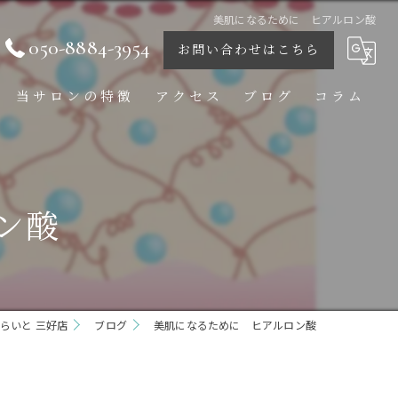
美肌になるために ヒアルロン酸
050-8884-3954
お問い合わせはこちら
当サロンの特徴
アクセス
ブログ
コラム
痩身
ダイエット
ン酸
ボディ
フェイシャル
らいと 三好店
ブライダル
ブログ
美肌になるために ヒアルロン酸