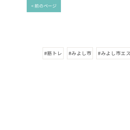
< 前のページ
#筋トレ
#みよし市
#みよし市エ