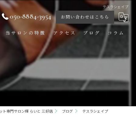
テスラシェイプ
050-8884-3954
お問い合わせはこちら
当サロンの特徴
アクセス
ブログ
コラム
痩身
ダイエット
ボディ
フェイシャル
ト専門サロン輝 らいと 三好店
ブライダル
ブログ
テスラシェイプ