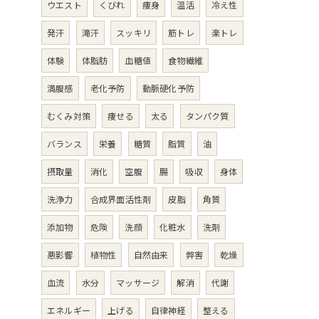
ウエスト
くびれ
痩身
温活
冷え性
発汗
滝汗
スッキリ
筋トレ
楽トレ
体験
体脂肪
血糖値
食物繊維
満腹感
老化予防
動脈硬化予防
むくみ対策
痩せる
太る
タンパク質
バランス
栄養
糖質
脂質
油
摂取量
消化
空腹
腸
吸収
身体
洗浄力
合成界面活性剤
皮脂
角質
添加物
危険
洗顔
化粧水
洗剤
悪影響
植物性
自然由来
弊害
乾燥
血流
水分
マッサージ
解消
代謝
エネルギー
上げる
自律神経
整える