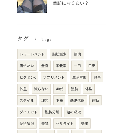
美脚になりたい？
タグ
Tags
トリートメント
脂肪減少
筋肉
痩せたい
全身
栄養素
一日
目安
ビタミンc
サプリメント
生活習慣
食事
体重
減らない
40代
脂肪
体型
スタイル
理想
下垂
基礎代謝
運動
ダイエット
脂肪分解
糖の吸収
便秘解消
美肌
セルライト
効果