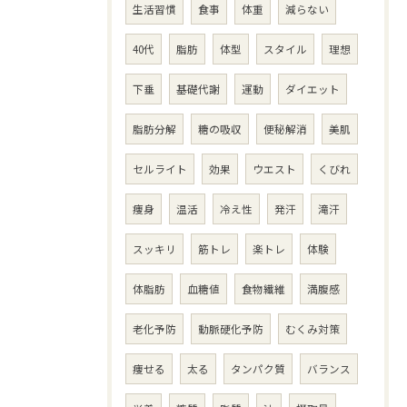
生活習慣
食事
体重
減らない
40代
脂肪
体型
スタイル
理想
下垂
基礎代謝
運動
ダイエット
脂肪分解
糖の吸収
便秘解消
美肌
セルライト
効果
ウエスト
くびれ
痩身
温活
冷え性
発汗
滝汗
スッキリ
筋トレ
楽トレ
体験
体脂肪
血糖値
食物繊維
満腹感
老化予防
動脈硬化予防
むくみ対策
痩せる
太る
タンパク質
バランス