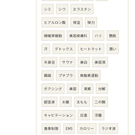
シミ
シワ
エラスチン
ヒアルロン酸
保湿
弾力
線維芽細胞
美容皮膚科
ハリ
艶肌
汗
デトックス
ヒートマット
潤い
半身浴
サウナ
美白
美容液
韓国
プチプラ
無酸素運動
ボクシング
美容
東郷
分解
超音波
お腹
太もも
二の腕
キャビテーション
日進
浮腫
食事制限
EMS
カロリー
ラジオ波