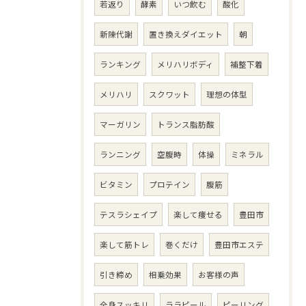
若返り
酵素
いつ飲む
酸化
新陳代謝
置き換えダイエット
朝
ランキング
メリハリボディ
補整下着
メリハリ
スクワット
理想の体型
マーガリン
トランス脂肪酸
ランニング
空腹時
体操
ミネラル
ビタミン
プロテイン
腹筋
テスラシェイプ
楽して痩せる
豊田市
楽して筋トレ
巻くだけ
豊田市エステ
引き締め
相乗効果
お客様の声
全身スッキリ
ララピール
ピーリング