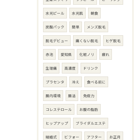
水光ピール
水光肌
朝食
炭酸パック
簡単
メンズ脱毛
脱毛デビュー
痛くない脱毛
ヒゲ脱毛
赤池
愛知県
化粧ノリ
疲れ
生理痛
高濃度
ドリンク
プラセンタ
冷え
食べる前に
腸内環境
腸活
免疫力
コレステロール
お腹の脂肪
ヒップアップ
ブライダルエステ
結婚式
ビフォー
アフター
お正月