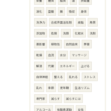
栄養
糖質
脂質
油
摂取量
消化
空腹
腸
吸収
身体
洗浄力
合成界面活性剤
皮脂
角質
添加物
危険
洗顔
化粧水
洗剤
悪影響
植物性
自然由来
弊害
乾燥
血流
水分
マッサージ
解消
代謝
エネルギー
上げる
自律神経
整える
乱れる
ストレス
乱れ
季節
更年期
生活リズム
専門家
減らす
減らすには
アルコール
有酸素運動
女性