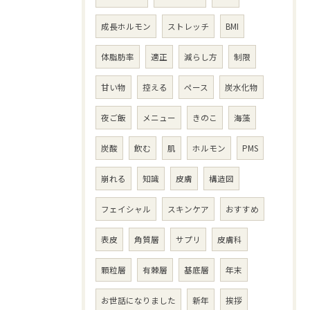
成長ホルモン
ストレッチ
BMI
体脂肪率
適正
減らし方
制限
甘い物
控える
ペース
炭水化物
夜ご飯
メニュー
きのこ
海藻
炭酸
飲む
肌
ホルモン
PMS
崩れる
知識
皮膚
構造図
フェイシャル
スキンケア
おすすめ
表皮
角質層
サプリ
皮膚科
顆粒層
有棘層
基底層
年末
お世話になりました
新年
挨拶