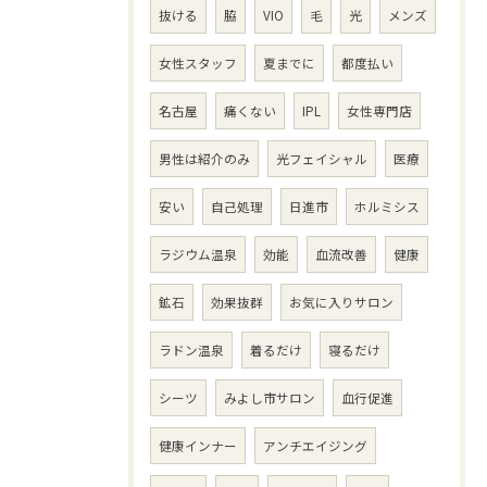
抜ける
脇
VIO
毛
光
メンズ
女性スタッフ
夏までに
都度払い
名古屋
痛くない
IPL
女性専門店
男性は紹介のみ
光フェイシャル
医療
安い
自己処理
日進市
ホルミシス
ラジウム温泉
効能
血流改善
健康
鉱石
効果抜群
お気に入りサロン
ラドン温泉
着るだけ
寝るだけ
シーツ
みよし市サロン
血行促進
健康インナー
アンチエイジング