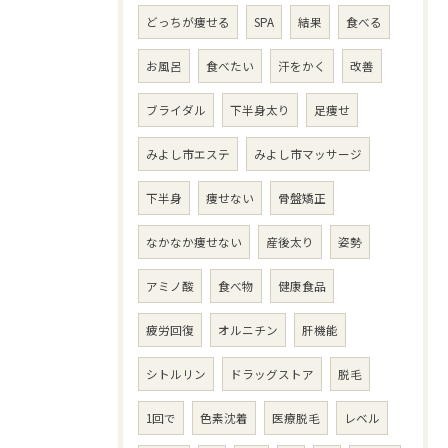
どっちが痩せる
SPA
結果
食べる
お風呂
食べたい
汗をかく
改善
ブライダル
下半身太り
足痩せ
みよし市エステ
みよし市マッサージ
下半身
痩せない
骨盤矯正
なかなか痩せない
産後太り
姿勢
アミノ酸
食べ物
健康食品
疲労回復
オルニチン
肝機能
シトルリン
ドラッグストア
脱毛
1回で
色素沈着
医療脱毛
レベル