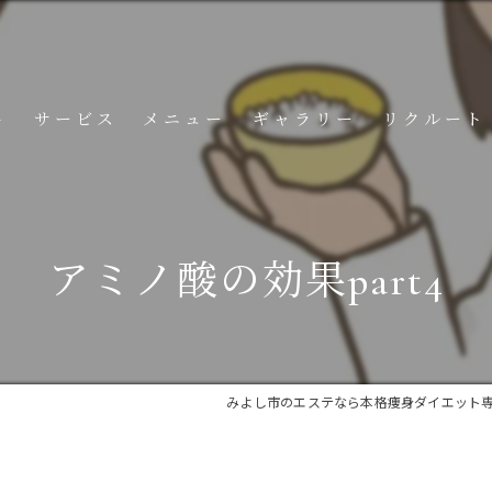
ト
サービス
メニュー
ギャラリー
リクルート
コンテンツ
アミノ酸の効果part4
みよし市のエステなら本格痩身ダイエット専