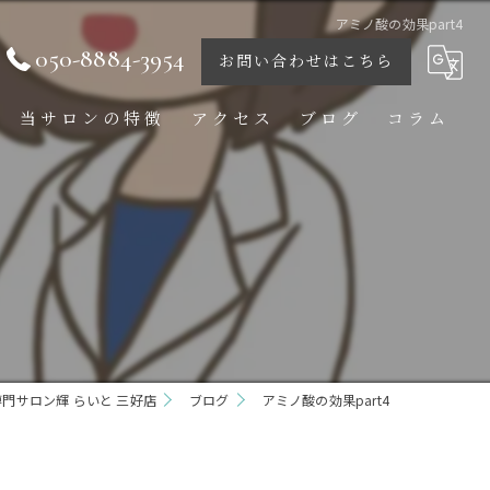
アミノ酸の効果part4
050-8884-3954
お問い合わせはこちら
当サロンの特徴
アクセス
ブログ
コラム
痩身
ダイエット
ボディ
フェイシャル
門サロン輝 らいと 三好店
ブライダル
ブログ
アミノ酸の効果part4