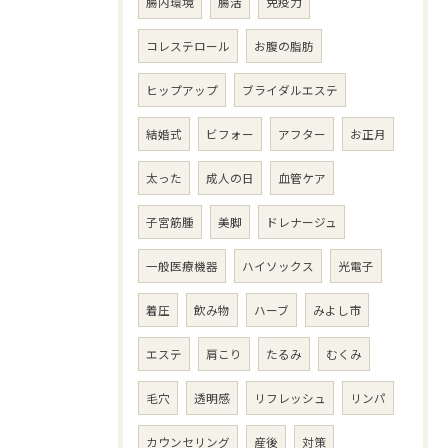
腸内環境
腸活
免疫力
コレステロール
お腹の脂肪
ヒップアップ
ブライダルエステ
結婚式
ビフォー
アフター
お正月
太った
成人の日
血管ケア
子宮筋腫
美脚
ドレナージュ
一般医療機器
ハイソックス
光電子
着圧
飲み物
ハーブ
みよし市
エステ
肩こり
たるみ
むくみ
毛穴
透明感
リフレッシュ
リンパ
カウンセリング
産後
対策