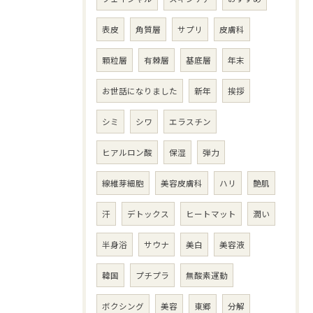
表皮
角質層
サプリ
皮膚科
顆粒層
有棘層
基底層
年末
お世話になりました
新年
挨拶
シミ
シワ
エラスチン
ヒアルロン酸
保湿
弾力
線維芽細胞
美容皮膚科
ハリ
艶肌
汗
デトックス
ヒートマット
潤い
半身浴
サウナ
美白
美容液
韓国
プチプラ
無酸素運動
ボクシング
美容
東郷
分解