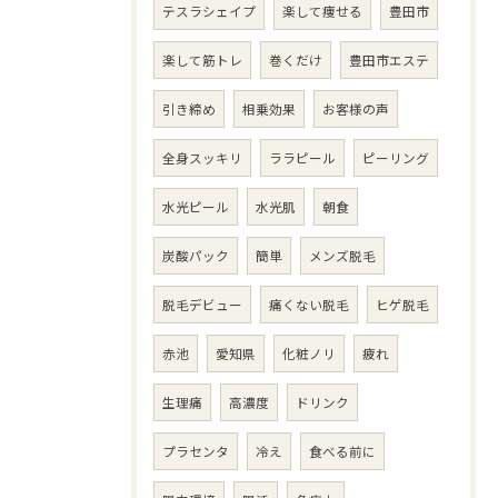
テスラシェイプ
楽して痩せる
豊田市
楽して筋トレ
巻くだけ
豊田市エステ
引き締め
相乗効果
お客様の声
全身スッキリ
ララピール
ピーリング
水光ピール
水光肌
朝食
炭酸パック
簡単
メンズ脱毛
脱毛デビュー
痛くない脱毛
ヒゲ脱毛
赤池
愛知県
化粧ノリ
疲れ
生理痛
高濃度
ドリンク
プラセンタ
冷え
食べる前に