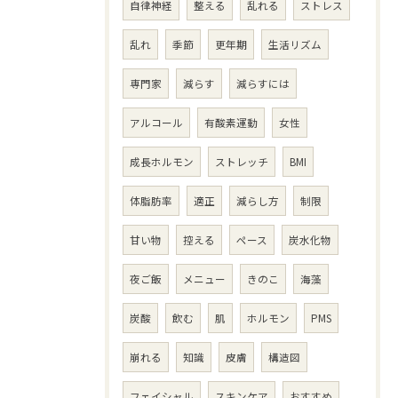
自律神経
整える
乱れる
ストレス
乱れ
季節
更年期
生活リズム
専門家
減らす
減らすには
アルコール
有酸素運動
女性
成長ホルモン
ストレッチ
BMI
体脂肪率
適正
減らし方
制限
甘い物
控える
ペース
炭水化物
夜ご飯
メニュー
きのこ
海藻
炭酸
飲む
肌
ホルモン
PMS
崩れる
知識
皮膚
構造図
フェイシャル
スキンケア
おすすめ