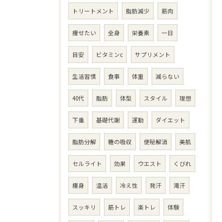
トリートメント
脂肪減少
筋肉
痩せたい
全身
栄養素
一日
目安
ビタミンc
サプリメント
生活習慣
食事
体重
減らない
40代
脂肪
体型
スタイル
理想
下垂
基礎代謝
運動
ダイエット
脂肪分解
糖の吸収
便秘解消
美肌
セルライト
効果
ウエスト
くびれ
痩身
温活
冷え性
発汗
滝汗
スッキリ
筋トレ
楽トレ
体験