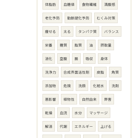
体脂肪
血糖値
食物繊維
満腹感
老化予防
動脈硬化予防
むくみ対策
痩せる
太る
タンパク質
バランス
栄養
糖質
脂質
油
摂取量
消化
空腹
腸
吸収
身体
洗浄力
合成界面活性剤
皮脂
角質
添加物
危険
洗顔
化粧水
洗剤
悪影響
植物性
自然由来
弊害
乾燥
血流
水分
マッサージ
解消
代謝
エネルギー
上げる