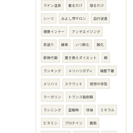
ラドン温泉
着るだけ
寝るだけ
シーツ
みよし市サロン
血行促進
健康インナー
アンチエイジング
若返り
酵素
いつ飲む
酸化
新陳代謝
置き換えダイエット
朝
ランキング
メリハリボディ
補整下着
メリハリ
スクワット
理想の体型
マーガリン
トランス脂肪酸
ランニング
空腹時
体操
ミネラル
ビタミン
プロテイン
腹筋