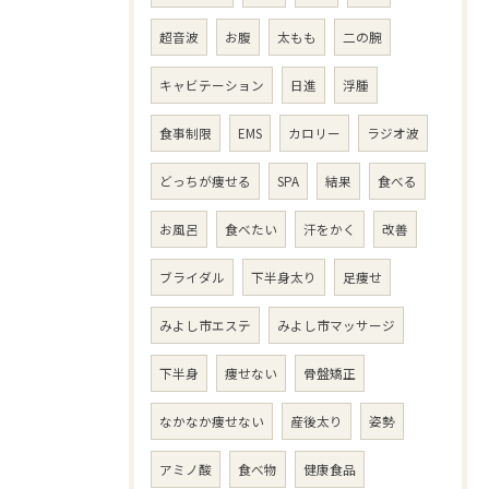
超音波
お腹
太もも
二の腕
キャビテーション
日進
浮腫
食事制限
EMS
カロリー
ラジオ波
どっちが痩せる
SPA
結果
食べる
お風呂
食べたい
汗をかく
改善
ブライダル
下半身太り
足痩せ
みよし市エステ
みよし市マッサージ
下半身
痩せない
骨盤矯正
なかなか痩せない
産後太り
姿勢
アミノ酸
食べ物
健康食品