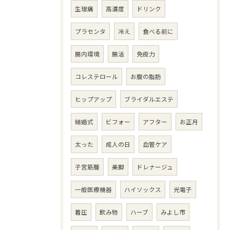
生理痛
高濃度
ドリンク
プラセンタ
冷え
食べる前に
腸内環境
腸活
免疫力
コレステロール
お腹の脂肪
ヒップアップ
ブライダルエステ
結婚式
ビフォー
アフター
お正月
太った
成人の日
血管ケア
子宮筋腫
美脚
ドレナージュ
一般医療機器
ハイソックス
光電子
着圧
飲み物
ハーブ
みよし市