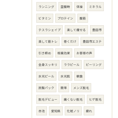
ランニング
空腹時
体操
ミネラル
ビタミン
プロテイン
腹筋
テスラシェイプ
楽して痩せる
豊田市
楽して筋トレ
巻くだけ
豊田市エステ
引き締め
相乗効果
お客様の声
全身スッキリ
ララピール
ピーリング
水光ピール
水光肌
朝食
炭酸パック
簡単
メンズ脱毛
脱毛デビュー
痛くない脱毛
ヒゲ脱毛
赤池
愛知県
化粧ノリ
疲れ