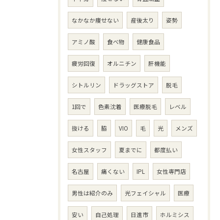
なかなか痩せない
産後太り
姿勢
アミノ酸
食べ物
健康食品
疲労回復
オルニチン
肝機能
シトルリン
ドラッグストア
脱毛
1回で
色素沈着
医療脱毛
レベル
抜ける
脇
VIO
毛
光
メンズ
女性スタッフ
夏までに
都度払い
名古屋
痛くない
IPL
女性専門店
男性は紹介のみ
光フェイシャル
医療
安い
自己処理
日進市
ホルミシス