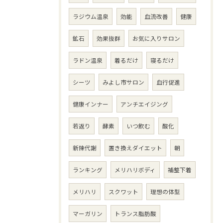
ラジウム温泉
効能
血流改善
健康
鉱石
効果抜群
お気に入りサロン
ラドン温泉
着るだけ
寝るだけ
シーツ
みよし市サロン
血行促進
健康インナー
アンチエイジング
若返り
酵素
いつ飲む
酸化
新陳代謝
置き換えダイエット
朝
ランキング
メリハリボディ
補整下着
メリハリ
スクワット
理想の体型
マーガリン
トランス脂肪酸