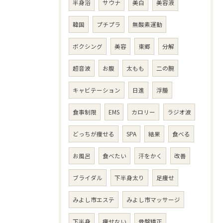
半身浴
サウナ
美白
美容液
韓国
プチプラ
無酸素運動
ボクシング
美容
東郷
分解
超音波
お腹
太もも
二の腕
キャビテーション
日進
浮腫
食事制限
EMS
カロリー
ラジオ波
どっちが痩せる
SPA
結果
食べる
お風呂
食べたい
汗をかく
改善
ブライダル
下半身太り
足痩せ
みよし市エステ
みよし市マッサージ
下半身
痩せない
骨盤矯正