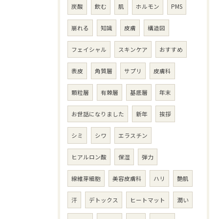
炭酸
飲む
肌
ホルモン
PMS
崩れる
知識
皮膚
構造図
フェイシャル
スキンケア
おすすめ
表皮
角質層
サプリ
皮膚科
顆粒層
有棘層
基底層
年末
お世話になりました
新年
挨拶
シミ
シワ
エラスチン
ヒアルロン酸
保湿
弾力
線維芽細胞
美容皮膚科
ハリ
艶肌
汗
デトックス
ヒートマット
潤い