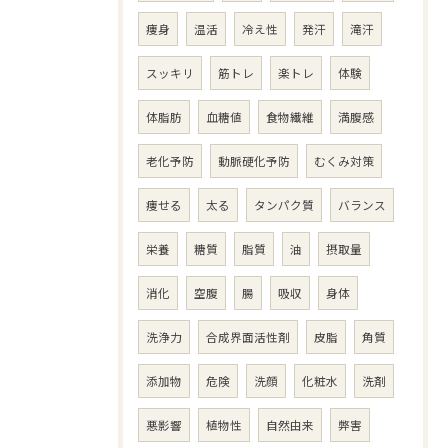
痩身
温活
冷え性
発汗
滝汗
スッキリ
筋トレ
楽トレ
体験
体脂肪
血糖値
食物繊維
満腹感
老化予防
動脈硬化予防
むくみ対策
痩せる
太る
タンパク質
バランス
栄養
糖質
脂質
油
摂取量
消化
空腹
腸
吸収
身体
洗浄力
合成界面活性剤
皮脂
角質
添加物
危険
洗顔
化粧水
洗剤
悪影響
植物性
自然由来
弊害