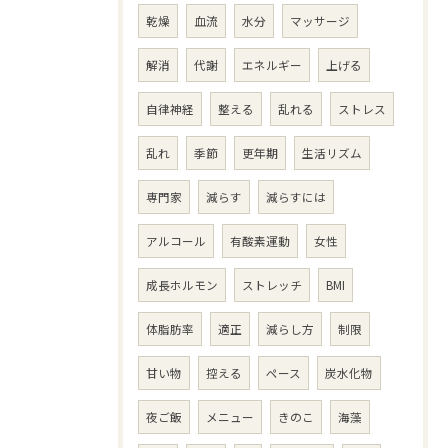
乾燥
血流
水分
マッサージ
解消
代謝
エネルギー
上げる
自律神経
整える
乱れる
ストレス
乱れ
季節
更年期
生活リズム
専門家
減らす
減らすには
アルコール
有酸素運動
女性
成長ホルモン
ストレッチ
BMI
体脂肪率
適正
減らし方
制限
甘い物
控える
ペース
炭水化物
夜ご飯
メニュー
きのこ
海藻