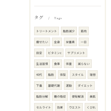
タグ
Tags
トリートメント
脂肪減少
筋肉
痩せたい
全身
栄養素
一日
目安
ビタミンc
サプリメント
生活習慣
食事
体重
減らない
40代
脂肪
体型
スタイル
理想
下垂
基礎代謝
運動
ダイエット
脂肪分解
糖の吸収
便秘解消
美肌
セルライト
効果
ウエスト
くびれ