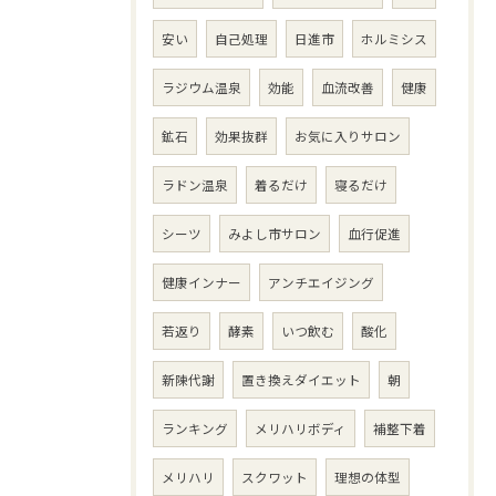
安い
自己処理
日進市
ホルミシス
ラジウム温泉
効能
血流改善
健康
鉱石
効果抜群
お気に入りサロン
ラドン温泉
着るだけ
寝るだけ
シーツ
みよし市サロン
血行促進
健康インナー
アンチエイジング
若返り
酵素
いつ飲む
酸化
新陳代謝
置き換えダイエット
朝
ランキング
メリハリボディ
補整下着
メリハリ
スクワット
理想の体型