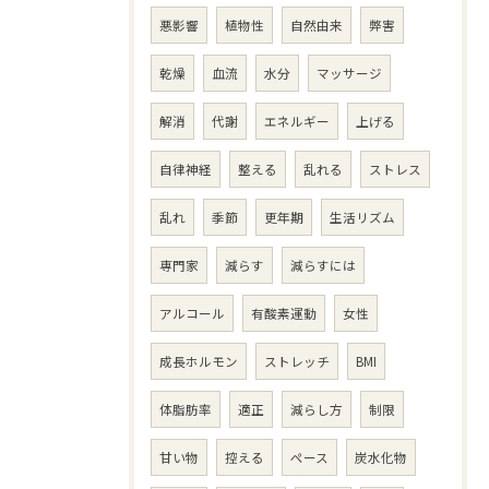
悪影響
植物性
自然由来
弊害
乾燥
血流
水分
マッサージ
解消
代謝
エネルギー
上げる
自律神経
整える
乱れる
ストレス
乱れ
季節
更年期
生活リズム
専門家
減らす
減らすには
アルコール
有酸素運動
女性
成長ホルモン
ストレッチ
BMI
体脂肪率
適正
減らし方
制限
甘い物
控える
ペース
炭水化物