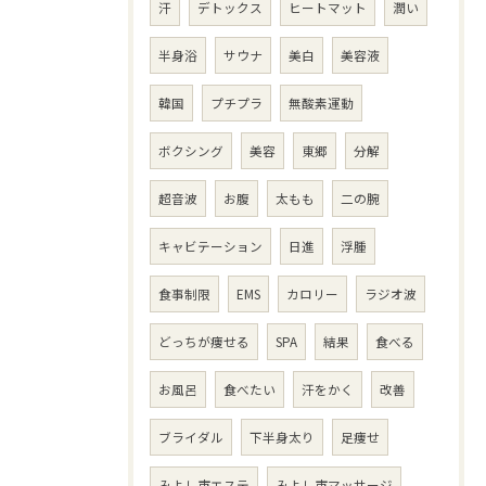
汗
デトックス
ヒートマット
潤い
半身浴
サウナ
美白
美容液
韓国
プチプラ
無酸素運動
ボクシング
美容
東郷
分解
超音波
お腹
太もも
二の腕
キャビテーション
日進
浮腫
食事制限
EMS
カロリー
ラジオ波
どっちが痩せる
SPA
結果
食べる
お風呂
食べたい
汗をかく
改善
ブライダル
下半身太り
足痩せ
みよし市エステ
みよし市マッサージ