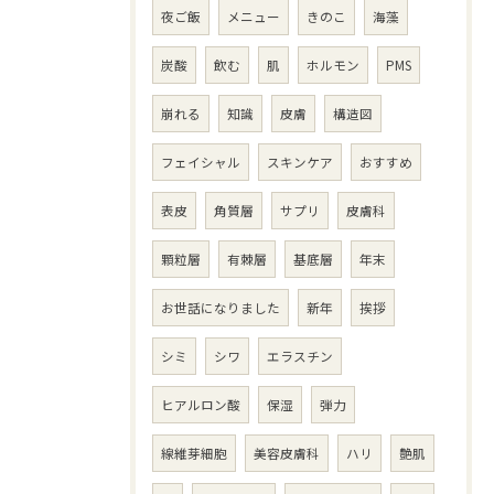
夜ご飯
メニュー
きのこ
海藻
炭酸
飲む
肌
ホルモン
PMS
崩れる
知識
皮膚
構造図
フェイシャル
スキンケア
おすすめ
表皮
角質層
サプリ
皮膚科
顆粒層
有棘層
基底層
年末
お世話になりました
新年
挨拶
シミ
シワ
エラスチン
ヒアルロン酸
保湿
弾力
線維芽細胞
美容皮膚科
ハリ
艶肌