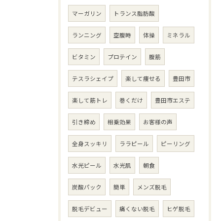
マーガリン
トランス脂肪酸
ランニング
空腹時
体操
ミネラル
ビタミン
プロテイン
腹筋
テスラシェイプ
楽して痩せる
豊田市
楽して筋トレ
巻くだけ
豊田市エステ
引き締め
相乗効果
お客様の声
全身スッキリ
ララピール
ピーリング
水光ピール
水光肌
朝食
炭酸パック
簡単
メンズ脱毛
脱毛デビュー
痛くない脱毛
ヒゲ脱毛