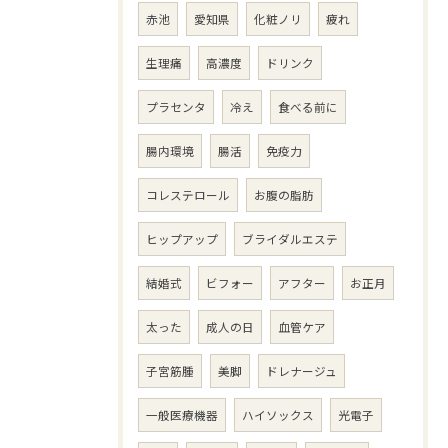
赤池
愛知県
化粧ノリ
疲れ
生理痛
高濃度
ドリンク
プラセンタ
冷え
食べる前に
腸内環境
腸活
免疫力
コレステロール
お腹の脂肪
ヒップアップ
ブライダルエステ
結婚式
ビフォー
アフター
お正月
太った
成人の日
血管ケア
子宮筋腫
美脚
ドレナージュ
一般医療機器
ハイソックス
光電子