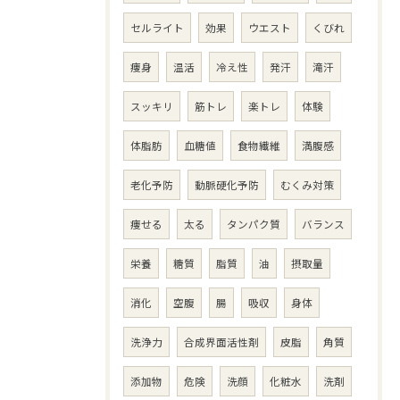
セルライト
効果
ウエスト
くびれ
痩身
温活
冷え性
発汗
滝汗
スッキリ
筋トレ
楽トレ
体験
体脂肪
血糖値
食物繊維
満腹感
老化予防
動脈硬化予防
むくみ対策
痩せる
太る
タンパク質
バランス
栄養
糖質
脂質
油
摂取量
消化
空腹
腸
吸収
身体
洗浄力
合成界面活性剤
皮脂
角質
添加物
危険
洗顔
化粧水
洗剤