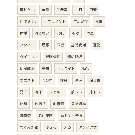
痩せたい
全身
栄養素
一日
目安
ビタミンc
サプリメント
生活習慣
食事
体重
減らない
40代
脂肪
体型
スタイル
理想
下垂
基礎代謝
運動
ダイエット
脂肪分解
糖の吸収
便秘解消
美肌
セルライト
効果
ウエスト
くびれ
痩身
温活
冷え性
発汗
滝汗
スッキリ
筋トレ
楽トレ
体験
体脂肪
血糖値
食物繊維
満腹感
老化予防
動脈硬化予防
むくみ対策
痩せる
太る
タンパク質