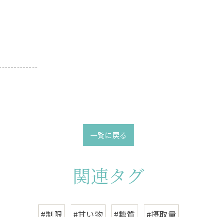
-------------
一覧に戻る
関連タグ
#制限
#甘い物
#糖質
#摂取量