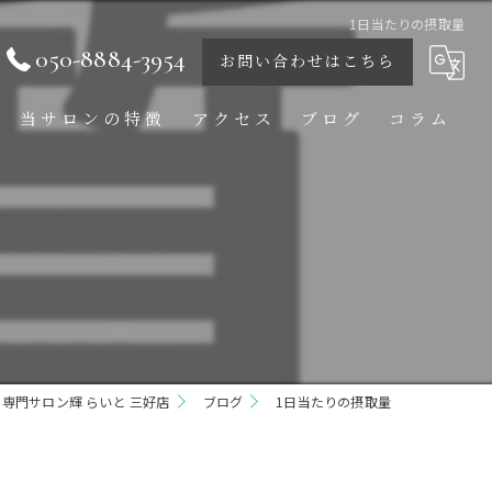
1日当たりの摂取量
050-8884-3954
お問い合わせはこちら
当サロンの特徴
アクセス
ブログ
コラム
痩身
ダイエット
ボディ
フェイシャル
専門サロン輝 らいと 三好店
ブライダル
ブログ
1日当たりの摂取量