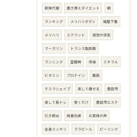
新陳代謝
置き換えダイエット
朝
ランキング
メリハリボディ
補整下着
メリハリ
スクワット
理想の体型
マーガリン
トランス脂肪酸
ランニング
空腹時
体操
ミネラル
ビタミン
プロテイン
腹筋
テスラシェイプ
楽して痩せる
豊田市
楽して筋トレ
巻くだけ
豊田市エステ
引き締め
相乗効果
お客様の声
全身スッキリ
ララピール
ピーリング