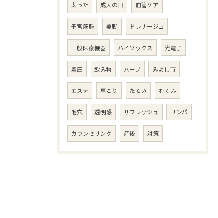
太った
成人の日
血管ケア
子宮筋腫
美脚
ドレナージュ
一般医療機器
ハイソックス
光電子
着圧
飲み物
ハーブ
みよし市
エステ
肩こり
たるみ
むくみ
毛穴
透明感
リフレッシュ
リンパ
カウンセリング
産後
対策