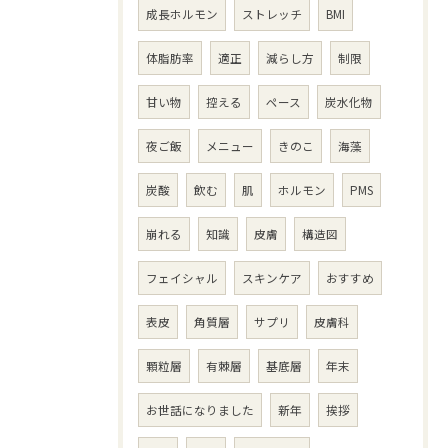
成長ホルモン
ストレッチ
BMI
体脂肪率
適正
減らし方
制限
甘い物
控える
ペース
炭水化物
夜ご飯
メニュー
きのこ
海藻
炭酸
飲む
肌
ホルモン
PMS
崩れる
知識
皮膚
構造図
フェイシャル
スキンケア
おすすめ
表皮
角質層
サプリ
皮膚科
顆粒層
有棘層
基底層
年末
お世話になりました
新年
挨拶