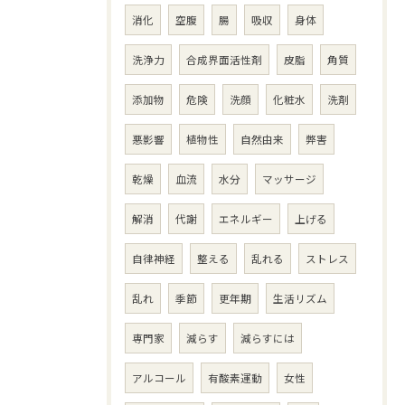
消化
空腹
腸
吸収
身体
洗浄力
合成界面活性剤
皮脂
角質
添加物
危険
洗顔
化粧水
洗剤
悪影響
植物性
自然由来
弊害
乾燥
血流
水分
マッサージ
解消
代謝
エネルギー
上げる
自律神経
整える
乱れる
ストレス
乱れ
季節
更年期
生活リズム
専門家
減らす
減らすには
アルコール
有酸素運動
女性