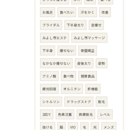
お風呂
食べたい
汗をかく
改善
ブライダル
下半身太り
足痩せ
みよし市エステ
みよし市マッサージ
下半身
痩せない
骨盤矯正
なかなか痩せない
産後太り
姿勢
アミノ酸
食べ物
健康食品
疲労回復
オルニチン
肝機能
シトルリン
ドラッグストア
脱毛
1回で
色素沈着
医療脱毛
レベル
抜ける
脇
VIO
毛
光
メンズ