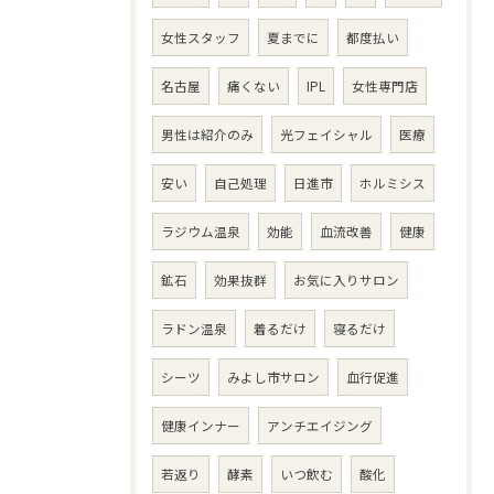
女性スタッフ
夏までに
都度払い
名古屋
痛くない
IPL
女性専門店
男性は紹介のみ
光フェイシャル
医療
安い
自己処理
日進市
ホルミシス
ラジウム温泉
効能
血流改善
健康
鉱石
効果抜群
お気に入りサロン
ラドン温泉
着るだけ
寝るだけ
シーツ
みよし市サロン
血行促進
健康インナー
アンチエイジング
若返り
酵素
いつ飲む
酸化