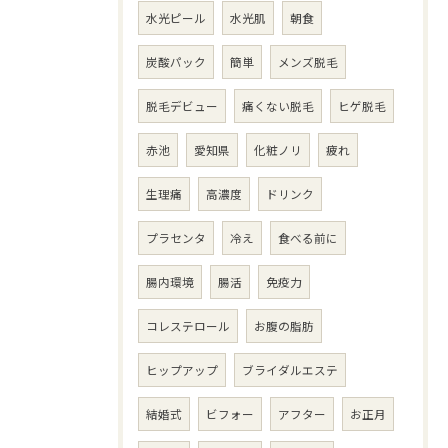
水光ピール
水光肌
朝食
炭酸パック
簡単
メンズ脱毛
脱毛デビュー
痛くない脱毛
ヒゲ脱毛
赤池
愛知県
化粧ノリ
疲れ
生理痛
高濃度
ドリンク
プラセンタ
冷え
食べる前に
腸内環境
腸活
免疫力
コレステロール
お腹の脂肪
ヒップアップ
ブライダルエステ
結婚式
ビフォー
アフター
お正月