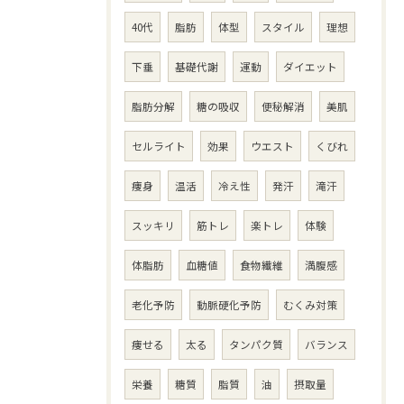
40代
脂肪
体型
スタイル
理想
下垂
基礎代謝
運動
ダイエット
脂肪分解
糖の吸収
便秘解消
美肌
セルライト
効果
ウエスト
くびれ
痩身
温活
冷え性
発汗
滝汗
スッキリ
筋トレ
楽トレ
体験
体脂肪
血糖値
食物繊維
満腹感
老化予防
動脈硬化予防
むくみ対策
痩せる
太る
タンパク質
バランス
栄養
糖質
脂質
油
摂取量