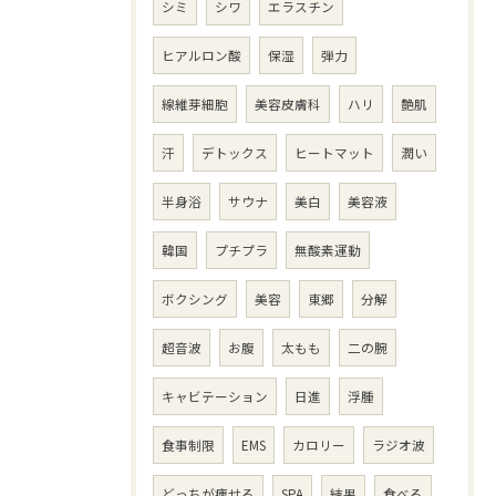
シミ
シワ
エラスチン
ヒアルロン酸
保湿
弾力
線維芽細胞
美容皮膚科
ハリ
艶肌
汗
デトックス
ヒートマット
潤い
半身浴
サウナ
美白
美容液
韓国
プチプラ
無酸素運動
ボクシング
美容
東郷
分解
超音波
お腹
太もも
二の腕
キャビテーション
日進
浮腫
食事制限
EMS
カロリー
ラジオ波
どっちが痩せる
SPA
結果
食べる