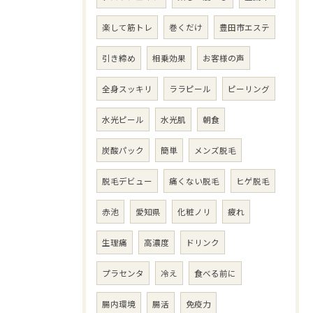
楽して筋トレ
巻くだけ
豊田市エステ
引き締め
相乗効果
お客様の声
全身スッキリ
ララピール
ピーリング
水光ピール
水光肌
朝食
炭酸パック
簡単
メンズ脱毛
脱毛デビュー
痛くない脱毛
ヒゲ脱毛
赤池
愛知県
化粧ノリ
疲れ
生理痛
高濃度
ドリンク
プラセンタ
冷え
食べる前に
腸内環境
腸活
免疫力