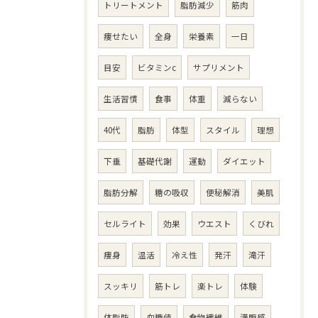
トリートメント
脂肪減少
筋肉
痩せたい
全身
栄養素
一日
目安
ビタミンc
サプリメント
生活習慣
食事
体重
減らない
40代
脂肪
体型
スタイル
理想
下垂
基礎代謝
運動
ダイエット
脂肪分解
糖の吸収
便秘解消
美肌
セルライト
効果
ウエスト
くびれ
痩身
温活
冷え性
発汗
滝汗
スッキリ
筋トレ
楽トレ
体験
体脂肪
血糖値
食物繊維
満腹感