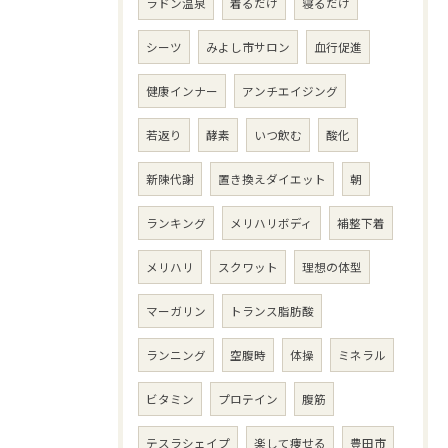
ラドン温泉
着るだけ
寝るだけ
シーツ
みよし市サロン
血行促進
健康インナー
アンチエイジング
若返り
酵素
いつ飲む
酸化
新陳代謝
置き換えダイエット
朝
ランキング
メリハリボディ
補整下着
メリハリ
スクワット
理想の体型
マーガリン
トランス脂肪酸
ランニング
空腹時
体操
ミネラル
ビタミン
プロテイン
腹筋
テスラシェイプ
楽して痩せる
豊田市