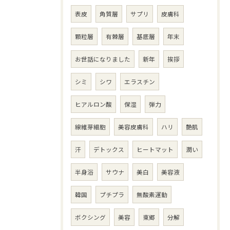
表皮
角質層
サプリ
皮膚科
顆粒層
有棘層
基底層
年末
お世話になりました
新年
挨拶
シミ
シワ
エラスチン
ヒアルロン酸
保湿
弾力
線維芽細胞
美容皮膚科
ハリ
艶肌
汗
デトックス
ヒートマット
潤い
半身浴
サウナ
美白
美容液
韓国
プチプラ
無酸素運動
ボクシング
美容
東郷
分解