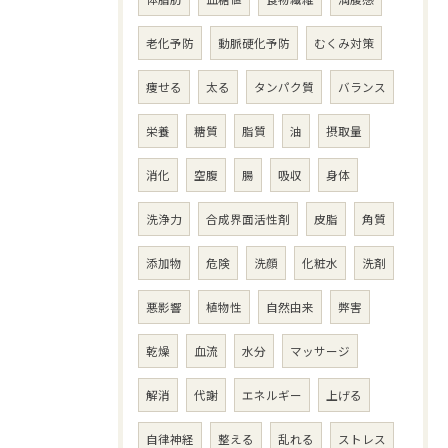
老化予防
動脈硬化予防
むくみ対策
痩せる
太る
タンパク質
バランス
栄養
糖質
脂質
油
摂取量
消化
空腹
腸
吸収
身体
洗浄力
合成界面活性剤
皮脂
角質
添加物
危険
洗顔
化粧水
洗剤
悪影響
植物性
自然由来
弊害
乾燥
血流
水分
マッサージ
解消
代謝
エネルギー
上げる
自律神経
整える
乱れる
ストレス