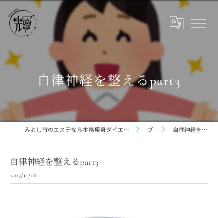
自律神経を整えるpart3
みよし市のエステなら本格痩身ダイエット専門サロン輝 らいと 三好店
ブログ
自律神経を整えるpart3
自律神経を整えるpart3
2023/11/16