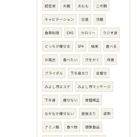
超音波
お腹
太もも
二の腕
キャビテーション
日進
浮腫
食事制限
EMS
カロリー
ラジオ波
どっちが痩せる
SPA
結果
食べる
お風呂
食べたい
汗をかく
改善
ブライダル
下半身太り
足痩せ
みよし市エステ
みよし市マッサージ
下半身
痩せない
骨盤矯正
なかなか痩せない
産後太り
姿勢
アミノ酸
食べ物
健康食品