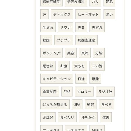
線維芽細胞
美容皮膚科
ハリ
艶肌
汗
デトックス
ヒートマット
潤い
半身浴
サウナ
美白
美容液
韓国
プチプラ
無酸素運動
ボクシング
美容
東郷
分解
超音波
お腹
太もも
二の腕
キャビテーション
日進
浮腫
食事制限
EMS
カロリー
ラジオ波
どっちが痩せる
SPA
結果
食べる
お風呂
食べたい
汗をかく
改善
ブライダル
下半身太り
足痩せ