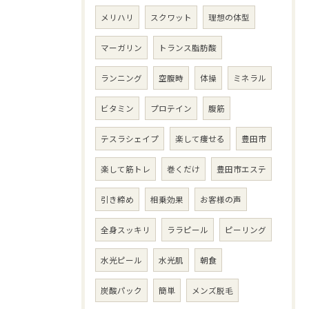
メリハリ
スクワット
理想の体型
マーガリン
トランス脂肪酸
ランニング
空腹時
体操
ミネラル
ビタミン
プロテイン
腹筋
テスラシェイプ
楽して痩せる
豊田市
楽して筋トレ
巻くだけ
豊田市エステ
引き締め
相乗効果
お客様の声
全身スッキリ
ララピール
ピーリング
水光ピール
水光肌
朝食
炭酸パック
簡単
メンズ脱毛