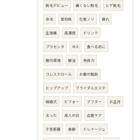
脱毛デビュー
痛くない脱毛
ヒゲ脱毛
赤池
愛知県
化粧ノリ
疲れ
生理痛
高濃度
ドリンク
プラセンタ
冷え
食べる前に
腸内環境
腸活
免疫力
コレステロール
お腹の脂肪
ヒップアップ
ブライダルエステ
結婚式
ビフォー
アフター
お正月
太った
成人の日
血管ケア
子宮筋腫
美脚
ドレナージュ