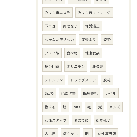
みよし市エステ
みよし市マッサージ
下半身
痩せない
骨盤矯正
なかなか痩せない
産後太り
姿勢
アミノ酸
食べ物
健康食品
疲労回復
オルニチン
肝機能
シトルリン
ドラッグストア
脱毛
1回で
色素沈着
医療脱毛
レベル
抜ける
脇
VIO
毛
光
メンズ
女性スタッフ
夏までに
都度払い
名古屋
痛くない
IPL
女性専門店