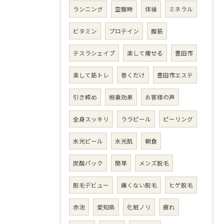
ランニング
空腹時
体操
ミネラル
ビタミン
プロテイン
腹筋
テスラシェイプ
楽して痩せる
豊田市
楽して筋トレ
巻くだけ
豊田市エステ
引き締め
相乗効果
お客様の声
全身スッキリ
ララピール
ピーリング
水光ピール
水光肌
朝食
炭酸パック
簡単
メンズ脱毛
脱毛デビュー
痛くない脱毛
ヒゲ脱毛
赤池
愛知県
化粧ノリ
疲れ