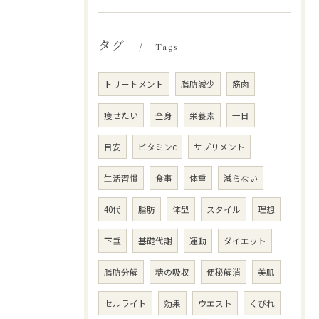
タグ
Tags
トリートメント
脂肪減少
筋肉
痩せたい
全身
栄養素
一日
目安
ビタミンc
サプリメント
生活習慣
食事
体重
減らない
40代
脂肪
体型
スタイル
理想
下垂
基礎代謝
運動
ダイエット
脂肪分解
糖の吸収
便秘解消
美肌
セルライト
効果
ウエスト
くびれ