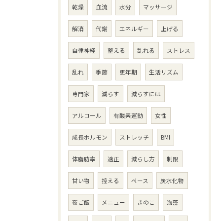
乾燥
血流
水分
マッサージ
解消
代謝
エネルギー
上げる
自律神経
整える
乱れる
ストレス
乱れ
季節
更年期
生活リズム
専門家
減らす
減らすには
アルコール
有酸素運動
女性
成長ホルモン
ストレッチ
BMI
体脂肪率
適正
減らし方
制限
甘い物
控える
ペース
炭水化物
夜ご飯
メニュー
きのこ
海藻