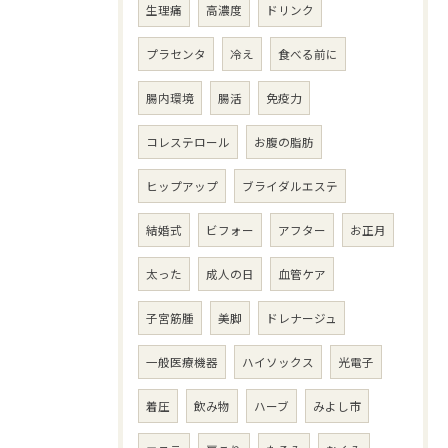
生理痛
高濃度
ドリンク
プラセンタ
冷え
食べる前に
腸内環境
腸活
免疫力
コレステロール
お腹の脂肪
ヒップアップ
ブライダルエステ
結婚式
ビフォー
アフター
お正月
太った
成人の日
血管ケア
子宮筋腫
美脚
ドレナージュ
一般医療機器
ハイソックス
光電子
着圧
飲み物
ハーブ
みよし市