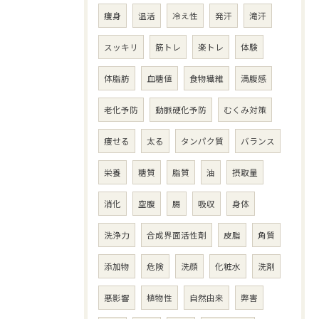
痩身
温活
冷え性
発汗
滝汗
スッキリ
筋トレ
楽トレ
体験
体脂肪
血糖値
食物繊維
満腹感
老化予防
動脈硬化予防
むくみ対策
痩せる
太る
タンパク質
バランス
栄養
糖質
脂質
油
摂取量
消化
空腹
腸
吸収
身体
洗浄力
合成界面活性剤
皮脂
角質
添加物
危険
洗顔
化粧水
洗剤
悪影響
植物性
自然由来
弊害