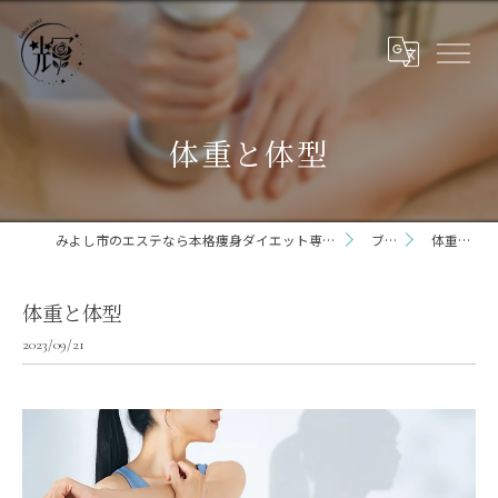
体重と体型
みよし市のエステなら本格痩身ダイエット専門サロン輝 らいと 三好店
ブログ
体重と体型
体重と体型
2023/09/21