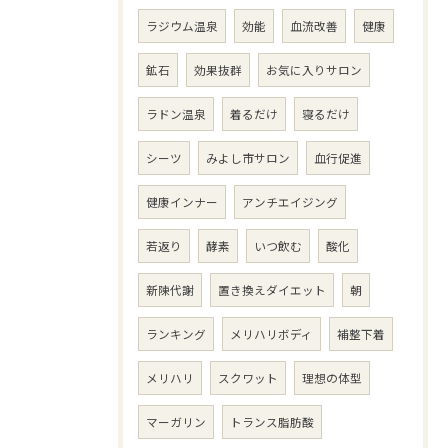
ラジウム温泉
効能
血流改善
健康
鉱石
効果抜群
お気に入りサロン
ラドン温泉
着るだけ
寝るだけ
シーツ
みよし市サロン
血行促進
健康インナー
アンチエイジング
若返り
酵素
いつ飲む
酸化
新陳代謝
置き換えダイエット
朝
ランキング
メリハリボディ
補整下着
メリハリ
スクワット
理想の体型
マーガリン
トランス脂肪酸