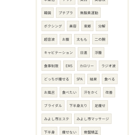
韓国
プチプラ
無酸素運動
ボクシング
美容
東郷
分解
超音波
お腹
太もも
二の腕
キャビテーション
日進
浮腫
食事制限
EMS
カロリー
ラジオ波
どっちが痩せる
SPA
結果
食べる
お風呂
食べたい
汗をかく
改善
ブライダル
下半身太り
足痩せ
みよし市エステ
みよし市マッサージ
下半身
痩せない
骨盤矯正