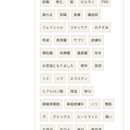
炭酸
飲む
肌
ホルモン
PMS
崩れる
知識
皮膚
構造図
フェイシャル
スキンケア
おすすめ
表皮
角質層
サプリ
皮膚科
顆粒層
有棘層
基底層
年末
お世話になりました
新年
挨拶
シミ
シワ
エラスチン
ヒアルロン酸
保湿
弾力
線維芽細胞
美容皮膚科
ハリ
艶肌
汗
デトックス
ヒートマット
潤い
半身浴
サウナ
美白
美容液