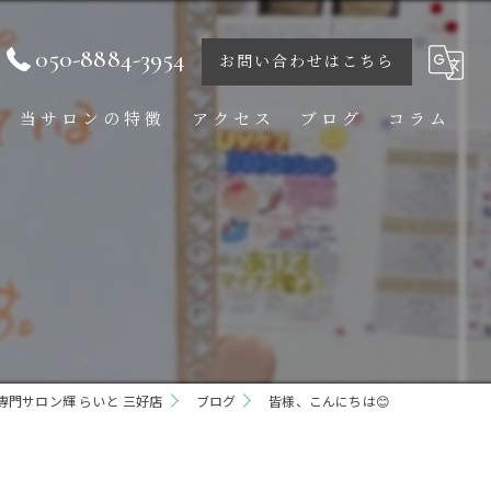
050-8884-3954
お問い合わせはこちら
当サロンの特徴
アクセス
ブログ
コラム
痩身
ダイエット
ボディ
フェイシャル
門サロン輝 らいと 三好店
ブライダル
ブログ
皆様、こんにちは😊