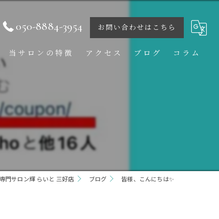
050-8884-3954
お問い合わせはこちら
当サロンの特徴
アクセス
ブログ
コラム
痩身
ダイエット
ボディ
フェイシャル
専門サロン輝 らいと 三好店
ブライダル
ブログ
皆様、こんにちは✨